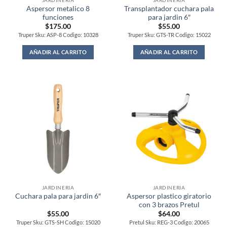
JARDINERIA
JARDINERIA
Aspersor metalico 8
Transplantador cuchara pala
funciones
para jardin 6″
$
175.00
$
55.00
Truper Sku: ASP-8 Codigo: 10328
Truper Sku: GTS-TR Codigo: 15022
AÑADIR AL CARRITO
AÑADIR AL CARRITO
JARDINERIA
JARDINERIA
Aspersor plastico giratorio
Cuchara pala para jardin 6″
con 3 brazos Pretul
$
55.00
$
64.00
Truper Sku: GTS-SH Codigo: 15020
Pretul Sku: REG-3 Codigo: 20065