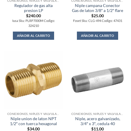
CONEXIONES, NIPLES Y VALVULAS PARA GAS
CONEXIONES, NIPLES Y VALVULAS PARA GAS
Regulador de gas alta
Niple campana Conector
presion LP
Gas de laton 3/8″ a 1/2″ flare
$
240.00
$
25.00
Iusa Sku: PLRP7000M Codigo:
Foset Sku: CLG-494 Codigo: 47431
324210
AÑADIR AL CARRITO
AÑADIR AL CARRITO
CONEXIONES, NIPLES Y VALVULAS PARA GAS
CONEXIONES, NIPLES Y VALVULAS PARA GAS
Niple union de laton NPT
Niple, acero galvanizado,
1/2″ con tuerca hexagonal
3/4″ x 3″, cedula 40
$
34.00
$
11.00