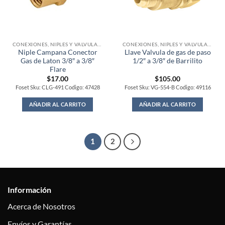
CONEXIONES, NIPLES Y VALVULAS PARA GAS
CONEXIONES, NIPLES Y VALVULAS PARA GAS
Niple Campana Conector
Llave Valvula de gas de paso
Gas de Laton 3/8″ a 3/8″
1/2″ a 3/8″ de Barrilito
Flare
$
17.00
$
105.00
Foset Sku: CLG-491 Codigo: 47428
Foset Sku: VG-554-B Codigo: 49116
AÑADIR AL CARRITO
AÑADIR AL CARRITO
1
2
Información
Acerca de Nosotros
Envíos y Garantías