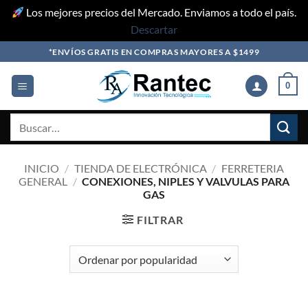
Los mejores precios del Mercado. Enviamos a todo el país.
Descartar
Skip
*ENVÍOS GRATIS EN COMPRAS MAYORES A $1499
to
content
0
Buscar
por:
INICIO
/
TIENDA DE ELECTRÓNICA
/
FERRETERIA
GENERAL
/
CONEXIONES, NIPLES Y VALVULAS PARA
GAS
FILTRAR