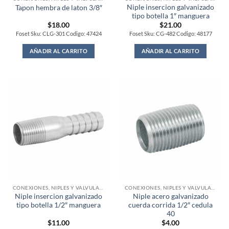
Niple insercion galvanizado
Tapon hembra de laton 3/8″
tipo botella 1″ manguera
$
18.00
$
21.00
Foset Sku: CLG-301 Codigo: 47424
Foset Sku: CG-482 Codigo: 48177
AÑADIR AL CARRITO
AÑADIR AL CARRITO
CONEXIONES, NIPLES Y VALVULAS PARA GAS
CONEXIONES, NIPLES Y VALVULAS PARA GAS
Niple insercion galvanizado
Niple acero galvanizado
tipo botella 1/2″ manguera
cuerda corrida 1/2″ cedula
40
$
11.00
$
4.00