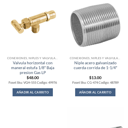
CONEXIONES, NIPLES Y VALVULAS PARA GAS
CONEXIONES, NIPLES Y VALVULAS PARA GAS
Valvula horizontal con
Niple acero galvanizado
maneral estufa 1/8″ Baja
cuerda corrida de 1-1/4″
presion Gas LP
$
48.00
$
13.00
Foset Sku: VGH-555 Codigo: 49976
Foset Sku: CG-474 Codigo: 48789
AÑADIR AL CARRITO
AÑADIR AL CARRITO