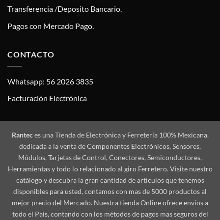
Transferencia /Deposito Bancario.
Pagos con Mercado Pago.
CONTACTO
Whatsapp: 56 2026 3835
Facturación Electrónica
Rantec
es una Tienda de Electrónica y Ferretería 100% Mexicana,
dedicada a la venta de Componentes Electrónicos, Sensores,
Módulos, Tarjetas de Control, Conectores, Semiconductores,
Herramientas y todo lo relacionado al giro Ferretero. Visite nuestro
catálogo y descubra la gran cantidad de artículos que tenemos
disponibles para usted, contamos con mas de 5000 productos al
mejor precio del Mercado. Nuestra tienda Online ofrece envíos a
todo el País, contando con los métodos de pagos mas seguros del