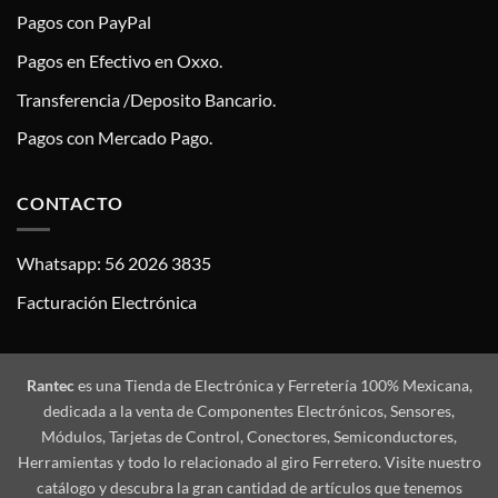
Pagos con PayPal
Pagos en Efectivo en Oxxo.
Transferencia /Deposito Bancario.
Pagos con Mercado Pago.
CONTACTO
Whatsapp: 56 2026 3835
Facturación Electrónica
Rantec
es una Tienda de Electrónica y Ferretería 100% Mexicana,
dedicada a la venta de Componentes Electrónicos, Sensores,
Módulos, Tarjetas de Control, Conectores, Semiconductores,
Herramientas y todo lo relacionado al giro Ferretero. Visite nuestro
catálogo y descubra la gran cantidad de artículos que tenemos