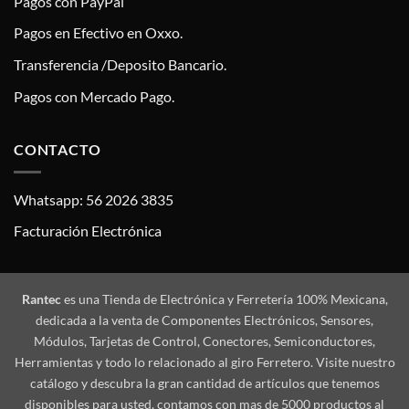
Pagos con PayPal
Pagos en Efectivo en Oxxo.
Transferencia /Deposito Bancario.
Pagos con Mercado Pago.
CONTACTO
Whatsapp: 56 2026 3835
Facturación Electrónica
Rantec
es una Tienda de Electrónica y Ferretería 100% Mexicana,
dedicada a la venta de Componentes Electrónicos, Sensores,
Módulos, Tarjetas de Control, Conectores, Semiconductores,
Herramientas y todo lo relacionado al giro Ferretero. Visite nuestro
catálogo y descubra la gran cantidad de artículos que tenemos
disponibles para usted, contamos con mas de 5000 productos al