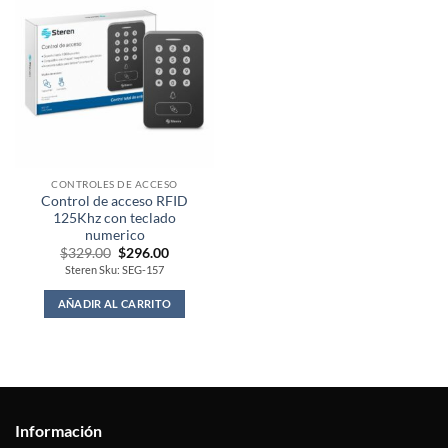
CONTROLES DE ACCESO
Control de acceso RFID
125Khz con teclado
numerico
Original
Current
$
329.00
$
296.00
price
price
Steren Sku: SEG-157
was:
is:
$329.00.
$296.00.
AÑADIR AL CARRITO
Información