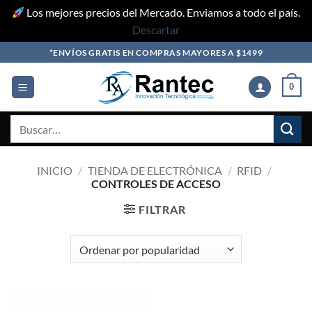
Los mejores precios del Mercado. Enviamos a todo el país.
Descartar
Skip
*ENVÍOS GRATIS EN COMPRAS MAYORES A $1499
to
content
0
Buscar
por:
INICIO
/
TIENDA DE ELECTRÓNICA
/
RFID
/
CONTROLES DE ACCESO
FILTRAR