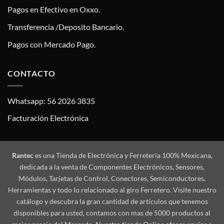
Pagos en Efectivo en Oxxo.
Transferencia /Deposito Bancario.
Pagos con Mercado Pago.
CONTACTO
Whatsapp: 56 2026 3835
Facturación Electrónica
Rantec
es una Tienda de Electrónica y Ferretería 100% Mexicana,
dedicada a la venta de Componentes Electrónicos, Sensores,
Módulos, Tarjetas de Control, Conectores, Semiconductores,
Herramientas y todo lo relacionado al giro Ferretero. Visite nuestro
catálogo y descubra la gran cantidad de artículos que tenemos
disponibles para usted, contamos con mas de 5000 productos al