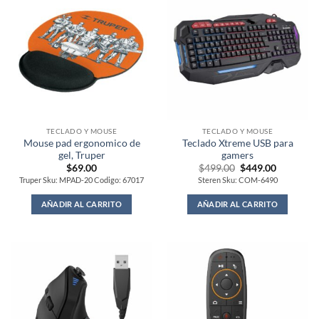
TECLADO Y MOUSE
TECLADO Y MOUSE
Mouse pad ergonomico de
Teclado Xtreme USB para
gel, Truper
gamers
Original
Current
$
69.00
$
499.00
$
449.00
price
price
Truper Sku: MPAD-20 Codigo: 67017
Steren Sku: COM-6490
was:
is:
$499.00.
$449.00.
AÑADIR AL CARRITO
AÑADIR AL CARRITO