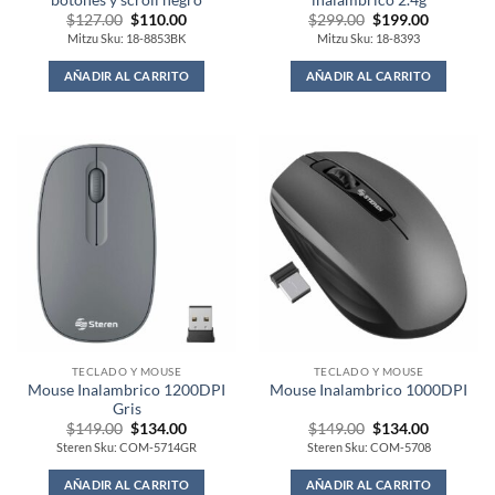
Original
Current
Original
Current
$
127.00
$
110.00
$
299.00
$
199.00
price
price
price
price
Mitzu Sku: 18-8853BK
Mitzu Sku: 18-8393
was:
is:
was:
is:
$127.00.
$110.00.
$299.00.
$199.00.
AÑADIR AL CARRITO
AÑADIR AL CARRITO
TECLADO Y MOUSE
TECLADO Y MOUSE
Mouse Inalambrico 1200DPI
Mouse Inalambrico 1000DPI
Gris
Original
Current
Original
Current
$
149.00
$
134.00
$
149.00
$
134.00
price
price
price
price
Steren Sku: COM-5714GR
Steren Sku: COM-5708
was:
is:
was:
is:
$149.00.
$134.00.
$149.00.
$134.00.
AÑADIR AL CARRITO
AÑADIR AL CARRITO