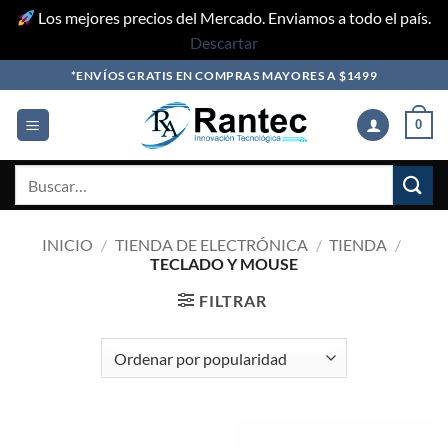
Los mejores precios del Mercado. Enviamos a todo el país.
Descartar
Skip
*ENVÍOS GRATIS EN COMPRAS MAYORES A $1499
to
content
0
Buscar
por:
INICIO
/
TIENDA DE ELECTRÓNICA
/
TIENDA
/
TECLADO Y MOUSE
FILTRAR