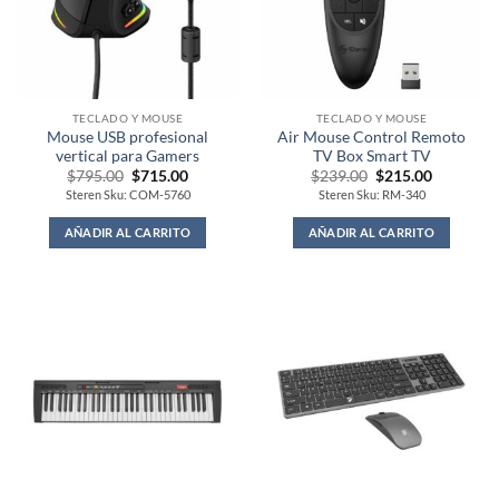
TECLADO Y MOUSE
TECLADO Y MOUSE
Mouse USB profesional
Air Mouse Control Remoto
vertical para Gamers
TV Box Smart TV
Original
Current
Original
Current
$
795.00
$
715.00
$
239.00
$
215.00
price
price
price
price
Steren Sku: COM-5760
Steren Sku: RM-340
was:
is:
was:
is:
$795.00.
$715.00.
$239.00.
$215.00.
AÑADIR AL CARRITO
AÑADIR AL CARRITO