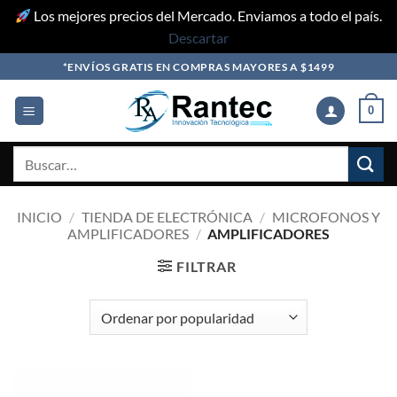
Los mejores precios del Mercado. Enviamos a todo el país.
Descartar
Skip
*ENVÍOS GRATIS EN COMPRAS MAYORES A $1499
to
content
0
Buscar
por:
INICIO
/
TIENDA DE ELECTRÓNICA
/
MICROFONOS Y
AMPLIFICADORES
/
AMPLIFICADORES
FILTRAR