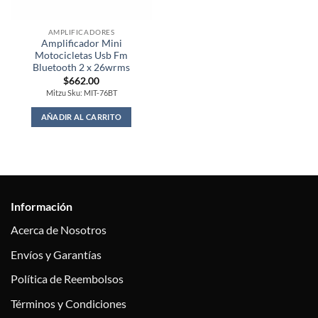
AMPLIFICADORES
Amplificador Mini
Motocicletas Usb Fm
Bluetooth 2 x 26wrms
$
662.00
Mitzu Sku: MIT-76BT
AÑADIR AL CARRITO
Información
Acerca de Nosotros
Envíos y Garantías
Política de Reembolsos
Términos y Condiciones