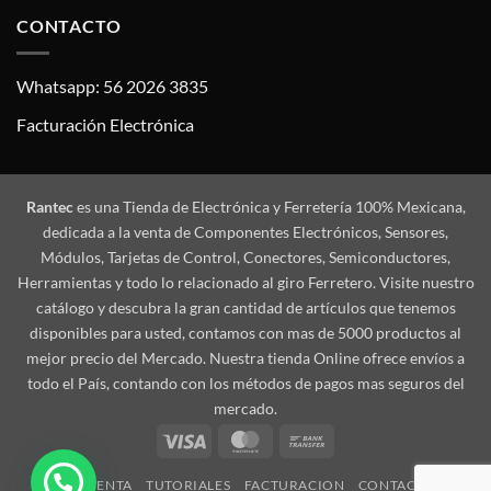
CONTACTO
Whatsapp: 56 2026 3835
Facturación Electrónica
Rantec
es una Tienda de Electrónica y Ferretería 100% Mexicana,
dedicada a la venta de Componentes Electrónicos, Sensores,
Módulos, Tarjetas de Control, Conectores, Semiconductores,
Herramientas y todo lo relacionado al giro Ferretero. Visite nuestro
catálogo y descubra la gran cantidad de artículos que tenemos
disponibles para usted, contamos con mas de 5000 productos al
mejor precio del Mercado. Nuestra tienda Online ofrece envíos a
todo el País, contando con los métodos de pagos mas seguros del
mercado.
Visa
MasterCard
Bank
Transfer
MI CUENTA
TUTORIALES
FACTURACION
CONTACTO