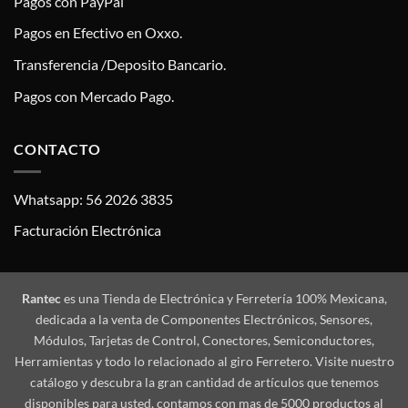
Pagos con PayPal
Pagos en Efectivo en Oxxo.
Transferencia /Deposito Bancario.
Pagos con Mercado Pago.
CONTACTO
Whatsapp: 56 2026 3835
Facturación Electrónica
Rantec
es una Tienda de Electrónica y Ferretería 100% Mexicana,
dedicada a la venta de Componentes Electrónicos, Sensores,
Módulos, Tarjetas de Control, Conectores, Semiconductores,
Herramientas y todo lo relacionado al giro Ferretero. Visite nuestro
catálogo y descubra la gran cantidad de artículos que tenemos
disponibles para usted, contamos con mas de 5000 productos al