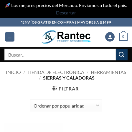
Los mejores precios del Mercado. Enviamos a todo el país.
Descartar
Skip
*ENVÍOS GRATIS EN COMPRAS MAYORES A $1499
to
content
0
Buscar
por:
INICIO
/
TIENDA DE ELECTRÓNICA
/
HERRAMIENTAS
/
SIERRAS Y CALADORAS
FILTRAR