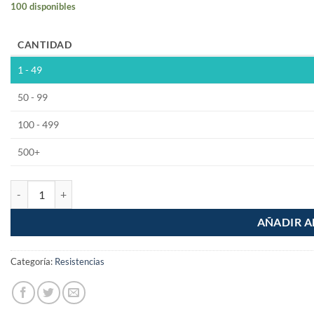
100 disponibles
CANTIDAD
1 - 49
50 - 99
100 - 499
500+
Resistencia 2.2 Ohm 1/2W Pelicula de Carbon 5% Tolerancia cantidad
AÑADIR A
Categoría:
Resistencias