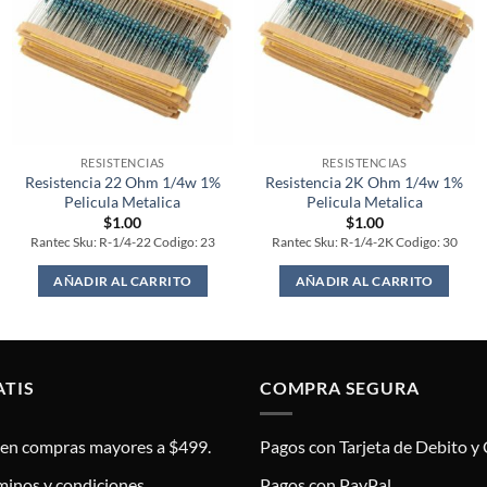
RESISTENCIAS
RESISTENCIAS
Resistencia 22 Ohm 1/4w 1%
Resistencia 2K Ohm 1/4w 1%
Pelicula Metalica
Pelicula Metalica
$
1.00
$
1.00
Rantec Sku: R-1/4-22 Codigo: 23
Rantec Sku: R-1/4-2K Codigo: 30
AÑADIR AL CARRITO
AÑADIR AL CARRITO
ATIS
COMPRA SEGURA
s en compras mayores a $499.
Pagos con Tarjeta de Debito y 
minos y condiciones.
Pagos con PayPal