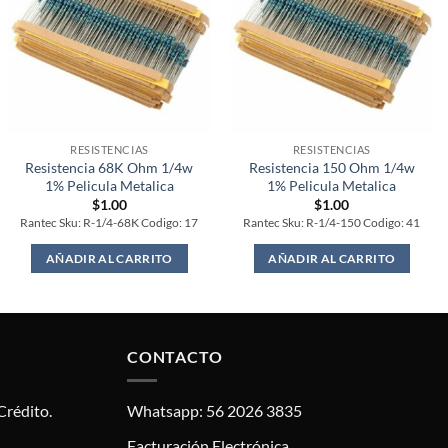
RESISTENCIAS
RESISTENCIAS
Resistencia 68K Ohm 1/4w
Resistencia 150 Ohm 1/4w
1% Pelicula Metalica
1% Pelicula Metalica
$
1.00
$
1.00
Rantec Sku: R-1/4-68K Codigo: 17
Rantec Sku: R-1/4-150 Codigo: 41
AÑADIR AL CARRITO
AÑADIR AL CARRITO
CONTACTO
Crédito.
Whatsapp: 56 2026 3835
Facturación Electrónica