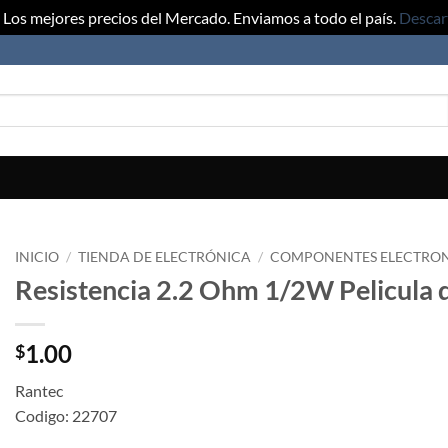
Los mejores precios del Mercado. Enviamos a todo el país.
Descar
INICIO
/
TIENDA DE ELECTRÓNICA
/
COMPONENTES ELECTRO
Resistencia 2.2 Ohm 1/2W Pelicula 
1.00
$
Rantec
Codigo: 22707