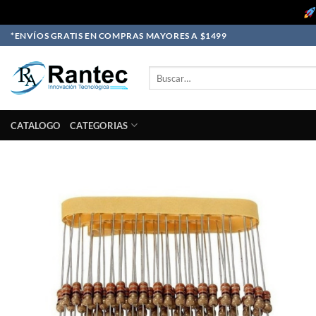
Skip
*ENVÍOS GRATIS EN COMPRAS MAYORES A $1499
to
content
Buscar
por:
CATALOGO
CATEGORIAS