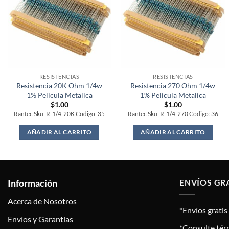
RESISTENCIAS
RESISTENCIAS
Resistencia 20K Ohm 1/4w
Resistencia 270 Ohm 1/4w
1% Pelicula Metalica
1% Pelicula Metalica
$
1.00
$
1.00
Rantec Sku: R-1/4-20K Codigo: 35
Rantec Sku: R-1/4-270 Codigo: 36
AÑADIR AL CARRITO
AÑADIR AL CARRITO
Información
ENVÍOS GR
Acerca de Nosotros
*Envíos grati
Envíos y Garantías
*Consulte tér