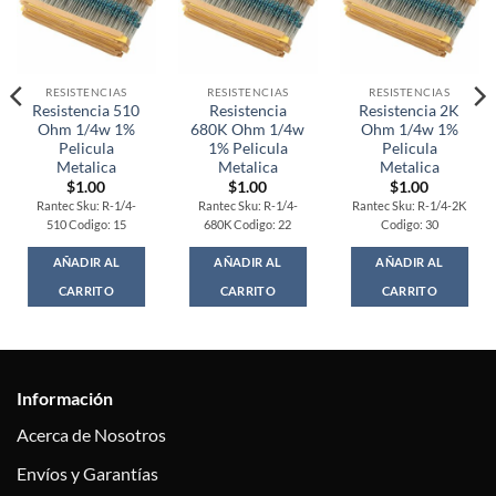
RESISTENCIAS
RESISTENCIAS
RESISTENCIAS
Resistencia 510
Resistencia
Resistencia 2K
Ohm 1/4w 1%
680K Ohm 1/4w
Ohm 1/4w 1%
Pelicula
1% Pelicula
Pelicula
Metalica
Metalica
Metalica
$
1.00
$
1.00
$
1.00
Rantec Sku: R-1/4-
Rantec Sku: R-1/4-
Rantec Sku: R-1/4-2K
510 Codigo: 15
680K Codigo: 22
Codigo: 30
AÑADIR AL
AÑADIR AL
AÑADIR AL
CARRITO
CARRITO
CARRITO
Información
Acerca de Nosotros
Envíos y Garantías