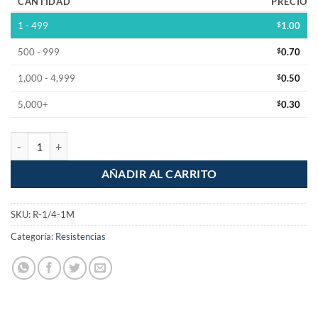
CANTIDAD
PRECIO
1 - 499
$
1.00
500 - 999
$
0.70
1,000 - 4,999
$
0.50
5,000+
$
0.30
Resistencia 1M Ohm 1/4w 1% Pelicula Metalica cantidad
AÑADIR AL CARRITO
SKU:
R-1/4-1M
Categoría:
Resistencias