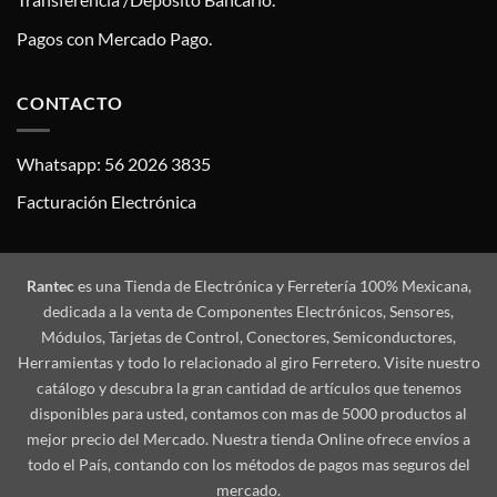
Pagos con Mercado Pago.
CONTACTO
Whatsapp: 56 2026 3835
Facturación Electrónica
Rantec
es una Tienda de Electrónica y Ferretería 100% Mexicana,
dedicada a la venta de Componentes Electrónicos, Sensores,
Módulos, Tarjetas de Control, Conectores, Semiconductores,
Herramientas y todo lo relacionado al giro Ferretero. Visite nuestro
catálogo y descubra la gran cantidad de artículos que tenemos
disponibles para usted, contamos con mas de 5000 productos al
mejor precio del Mercado. Nuestra tienda Online ofrece envíos a
todo el País, contando con los métodos de pagos mas seguros del
mercado.