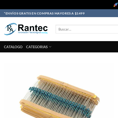
Skip
*ENVÍOS GRATIS EN COMPRAS MAYORES A $1499
to
content
Buscar
por:
CATALOGO
CATEGORIAS