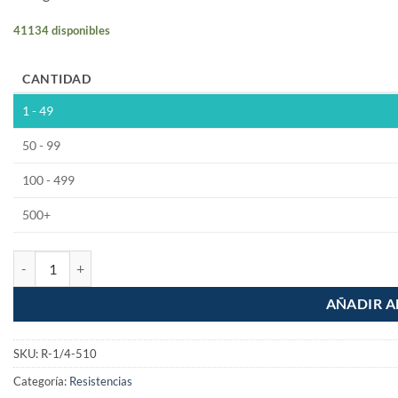
41134 disponibles
CANTIDAD
1 - 49
50 - 99
100 - 499
500+
Resistencia 510 Ohm 1/4w 1% Pelicula Metalica cantidad
AÑADIR A
SKU:
R-1/4-510
Categoría:
Resistencias