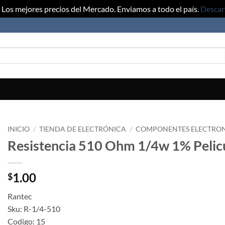
Los mejores precios del Mercado. Enviamos a todo el país.
Descar
INICIO
/
TIENDA DE ELECTRÓNICA
/
COMPONENTES ELECTRO
Resistencia 510 Ohm 1/4w 1% Pelicu
1.00
$
Rantec
Sku: R-1/4-510
Codigo: 15