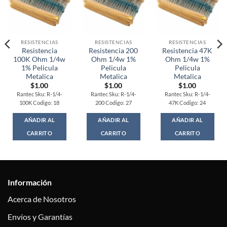
RESISTENCIAS
RESISTENCIAS
RESISTENCIAS
Resistencia
Resistencia 200
Resistencia 47K
100K Ohm 1/4w
Ohm 1/4w 1%
Ohm 1/4w 1%
1% Pelicula
Pelicula
Pelicula
Metalica
Metalica
Metalica
$
1.00
$
1.00
$
1.00
Rantec Sku: R-1/4-
Rantec Sku: R-1/4-
Rantec Sku: R-1/4-
100K Codigo: 18
200 Codigo: 27
47K Codigo: 24
AÑADIR AL
AÑADIR AL
AÑADIR AL
CARRITO
CARRITO
CARRITO
Información
Acerca de Nosotros
Envíos y Garantías