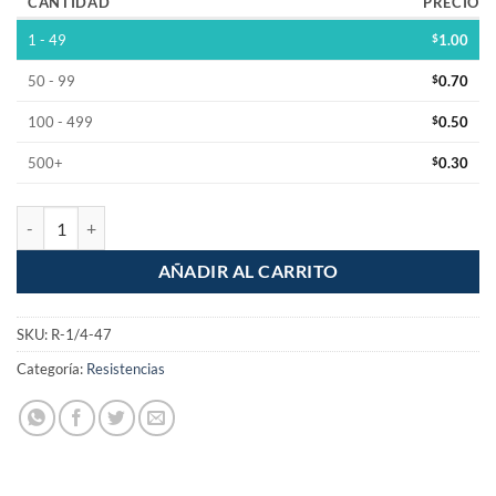
CANTIDAD
PRECIO
1 - 49
$
1.00
50 - 99
$
0.70
100 - 499
$
0.50
500+
$
0.30
Resistencia 47 Ohm 1/4w 1% Pelicula Metalica cantidad
AÑADIR AL CARRITO
SKU:
R-1/4-47
Categoría:
Resistencias