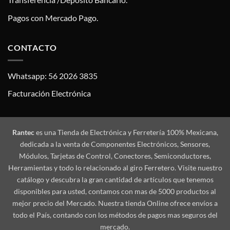
Pagos con Mercado Pago.
CONTACTO
Whatsapp: 56 2026 3835
Facturación Electrónica
Rantec
es una Tienda de Electrónica y Ferretería 100% Mexicana,
dedicada a la venta de Componentes Electrónicos, Sensores,
Módulos, Tarjetas de Control, Conectores, Semiconductores,
Herramientas y todo lo relacionado al giro Ferretero. Visite nuestro
catálogo y descubra la gran cantidad de artículos que tenemos
disponibles para usted, contamos con mas de 5000 productos al
mejor precio del Mercado. Nuestra tienda Online ofrece envíos a
todo el País, contando con los métodos de pagos mas seguros del
mercado.