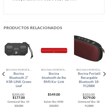
PRODUCTOS RELACIONADOS
BOCINAS PORTATILES
BOCINAS PORTATILES
BOCINAS PORTATILES
Bocina
Bocina
Bocina Portatil
Bluetooth 2″
bluetooth de 8w
Recargable
KSR-LINK Green
RMS Ksr-Link
Bluetooth 18-
Leaf
9128BK
$
205.00
$
549.00
$
322.00
t
Original
Current
Original
Current
$
177.00
$
279.00
price
price
price
price
GreenLeaf Sku: 19-
Kaiser Sku: KSW-
GreenLeaf Sku: 18-
was:
is:
was:
is:
3002BK
2002RD
9128BK
0.
$205.00.
$177.00.
$322.00.
$279.00