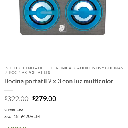
INICIO
/
TIENDA DE ELECTRÓNICA
/
AUDIFONOS Y BOCINAS
/
BOCINAS PORTATILES
Bocina portatil 2 x 3 con luz multicolor
Original
Current
322.00
279.00
$
$
price
price
GreenLeaf
was:
is:
Sku: 18-9420BLM
$322.00.
$279.00.
2 disponibles