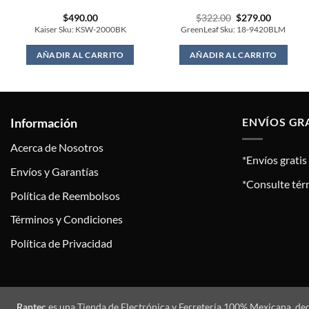
Original
Current
$
490.00
$
322.00
$
279.00
price
price
Kaiser Sku: KSW-2000BK
GreenLeaf Sku: 18-9420BLM
was:
is:
$322.00.
$279.00.
AÑADIR AL CARRITO
AÑADIR AL CARRITO
Información
ENVÍOS GR
Acerca de Nosotros
*Envíos grati
Envíos y Garantías
*Consulte tér
Política de Reembolsos
Términos y Condiciones
Política de Privacidad
Rantec
es una Tienda de Electrónica y Ferretería 100% Mexicana, de