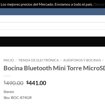
Los mejores precios del Mercado. Enviamos a todo el país.
Descar
INICIO
/
TIENDA DE ELECTRÓNICA
/
AUDIFONOS Y BOCINAS
/
Bocina Bluetooth Mini Torre Micro
490.00
441.00
$
$
Steren
Sku: BOC-874GR