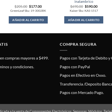
inalambrico
Original
Current
Original
Current
$
205.00
$
177.00
$
690.00
$
590.00
price
price
price
price
GreenLeaf Sku: 19-3002BK
Kaiser Sku: KAS-1517
was:
is:
was:
is:
$205.00.
$177.00.
$690.00.
$590.00.
AÑADIR AL CARRITO
AÑADIR AL CARRITO
ATIS
COMPRA SEGURA
s en compras mayores a $499.
Pagos con Tarjeta de Debito y 
minos y condiciones.
Pagos con PayPal
Pagos en Efectivo en Oxxo.
Transferencia /Deposito Banca
Pagos con Mercado Pago.
dicada a la venta de Componentes Electrónicos, Sensores, Módulos, Tarje