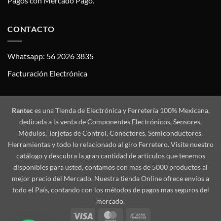
Pagos con Mercado Pago.
CONTACTO
Whatsapp: 56 2026 3835
Facturación Electrónica
Rantec
es una Tienda de Electrónica y Ferretería 100% Mexicana,
dedicada a la venta de Componentes Electrónicos, Sensores,
Módulos, Tarjetas de Control, Conectores, Semiconductores,
Herramientas y todo lo relacionado al giro Ferretero. Visite nuestro
catálogo y descubra la gran cantidad de artículos que tenemos
disponibles para usted, contamos con mas de 5000 productos al
mejor precio del Mercado. Nuestra tienda Online ofrece envíos a
todo el País, contando con los métodos de pagos mas seguros del
mercado.
Visa
MasterCard
Bank