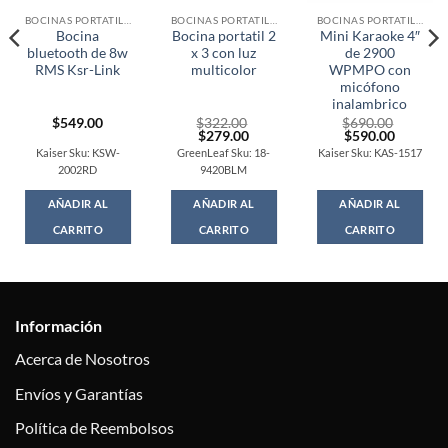
BOCINAS PORTATILES
BOCINAS PORTATILES
BOCINAS PORTATILES
Bocina
Bocina portatil 2
Mini Karaoke 4″
bluetooth de 8w
x 3 con luz
de 2900
RMS Ksr-Link
multicolor
WPMPO con
micófono
inalambrico
$
549.00
$
322.00
$
690.00
t
Original
Current
Original
Current
$
279.00
$
590.00
price
price
price
price
Kaiser Sku: KSW-
GreenLeaf Sku: 18-
Kaiser Sku: KAS-1517
was:
is:
was:
is:
2002RD
9420BLM
0.
$322.00.
$279.00.
$690.00.
$590.00
AÑADIR AL
AÑADIR AL
AÑADIR AL
CARRITO
CARRITO
CARRITO
Información
Acerca de Nosotros
Envíos y Garantías
Política de Reembolsos