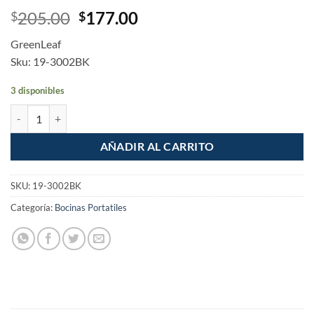
Original
Current
205.00
177.00
$
$
price
price
GreenLeaf
was:
is:
Sku: 19-3002BK
$205.00.
$177.00.
3 disponibles
Bocina Bluetooth 2" KSR-LINK Green Leaf cantidad
AÑADIR AL CARRITO
SKU:
19-3002BK
Categoría:
Bocinas Portatiles