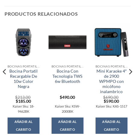
PRODUCTOS RELACIONADOS
BOCINAS PORTATILES
BOCINAS PORTATILES
BOCINAS PORTATILES
Bocina Portatil
Bocina Con
Mini Karaoke 4″
Recargable De
Tecnologia TWS
de 2900
10w Color
6w Bluetooth
WPMPO con
Negra
micófono
inalambrico
$
213.00
$
490.00
$
690.00
t
Original
Current
Original
Current
$
185.00
$
590.00
price
price
price
price
Kaiser Sku: 18-
Kaiser Sku: KSW-
Kaiser Sku: KAS-1517
was:
is:
was:
is:
9462BK
2000BK
0.
$213.00.
$185.00.
$690.00.
$590.00
AÑADIR AL
AÑADIR AL
AÑADIR AL
CARRITO
CARRITO
CARRITO