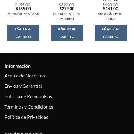
$
195.00
$
322.00
$
490.00
Original
Current
Original
Current
Original
Current
$
165.00
$
279.00
$
441.00
price
price
price
price
price
price
Mitzu Sku: KSW-2006
GreenLeaf Sku: 18-
Steren Sku: BOC-
was:
is:
was:
is:
was:
is:
9420BLM
874NA
$195.00.
$165.00.
$322.00.
$279.00.
$490.00.
$441.00
AÑADIR AL
AÑADIR AL
AÑADIR AL
CARRITO
CARRITO
CARRITO
Información
Acerca de Nosotros
Envíos y Garantías
Política de Reembolsos
Términos y Condiciones
Política de Privacidad