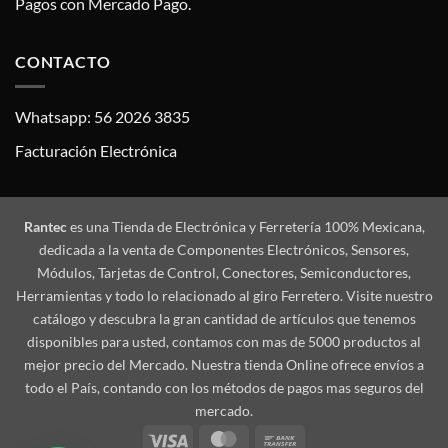
Pagos con Mercado Pago.
CONTACTO
Whatsapp: 56 2026 3835
Facturación Electrónica
Rantec
es una Tienda de Electrónica y Ferretería 100% Mexicana,
dedicada a la venta de Componentes Electrónicos, Sensores,
Módulos, Tarjetas de Control, Conectores, Semiconductores,
Herramientas y todo lo relacionado al giro Ferretero. Visite nuestro
catálogo y descubra la gran cantidad de artículos que tenemos
disponibles para usted, contamos con mas de 5000 productos al
mejor precio del Mercado. Nuestra tienda Online ofrece envíos a
todo el País, contando con los métodos de pagos mas seguros del
mercado.
Visa
MasterCard
Bank