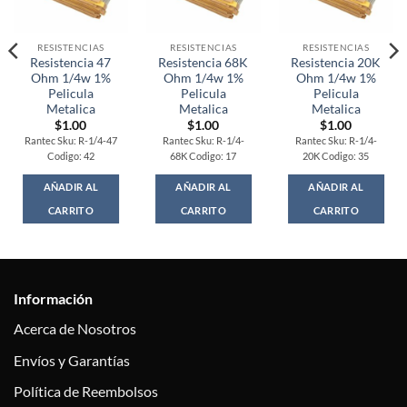
RESISTENCIAS
RESISTENCIAS
RESISTENCIAS
Resistencia 47
Resistencia 68K
Resistencia 20K
Ohm 1/4w 1%
Ohm 1/4w 1%
Ohm 1/4w 1%
Pelicula
Pelicula
Pelicula
Metalica
Metalica
Metalica
$
1.00
$
1.00
$
1.00
Rantec Sku: R-1/4-47
Rantec Sku: R-1/4-
Rantec Sku: R-1/4-
Codigo: 42
68K Codigo: 17
20K Codigo: 35
AÑADIR AL
AÑADIR AL
AÑADIR AL
CARRITO
CARRITO
CARRITO
Información
Acerca de Nosotros
Envíos y Garantías
Política de Reembolsos