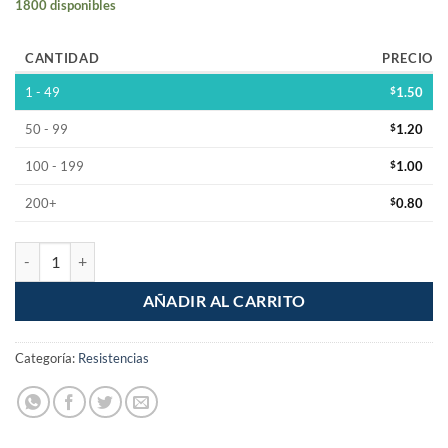
1800 disponibles
CANTIDAD
PRECIO
1 - 49
$
1.50
50 - 99
$
1.20
100 - 199
$
1.00
200+
$
0.80
Resistencia 5.6k Ohm 1W Pelicula de Carbon 5% Tolerancia cantidad
AÑADIR AL CARRITO
Categoría:
Resistencias