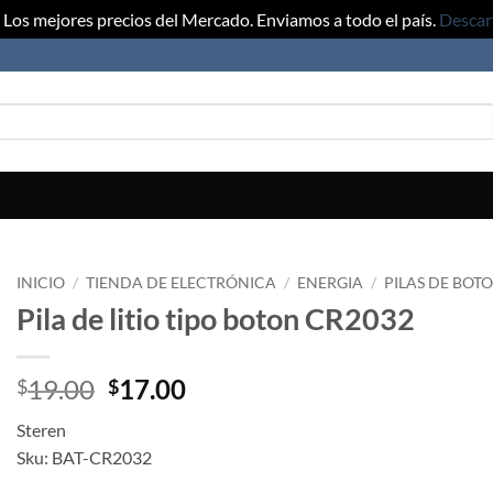
Los mejores precios del Mercado. Enviamos a todo el país.
Descar
INICIO
/
TIENDA DE ELECTRÓNICA
/
ENERGIA
/
PILAS DE BOT
Pila de litio tipo boton CR2032
Original
Current
19.00
17.00
$
$
price
price
Steren
was:
is:
Sku: BAT-CR2032
$19.00.
$17.00.