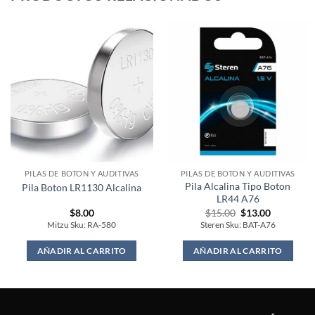
PILAS DE BOTON Y AUDITIVAS
PILAS DE BOTON Y AUDITIVAS
Pila Alcalina Tipo Boton
Pila Boton LR1130 Alcalina
LR44 A76
Original
Current
$
8.00
$
15.00
$
13.00
price
price
Mitzu Sku: RA-580
Steren Sku: BAT-A76
was:
is:
$15.00.
$13.00.
AÑADIR AL CARRITO
AÑADIR AL CARRITO