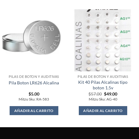
PILAS DE BOTON Y AUDITIVAS
PILAS DE BOTON Y AUDITIVAS
Kit 40 Pilas Alcalinas tipo
Pila Boton LR626 Alcalina
boton 1.5v
Original
Current
$
5.00
$
57.00
$
49.00
price
price
Mitzu Sku: RA-583
Mitzu Sku: AG-40
was:
is:
$57.00.
$49.00.
AÑADIR AL CARRITO
AÑADIR AL CARRITO