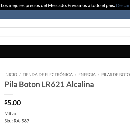
Los mejores precios del Mercado. Enviamos a todo el país.
Descar
INICIO
/
TIENDA DE ELECTRÓNICA
/
ENERGIA
/
PILAS DE BOT
Pila Boton LR621 Alcalina
5.00
$
Mitzu
Sku: RA-587