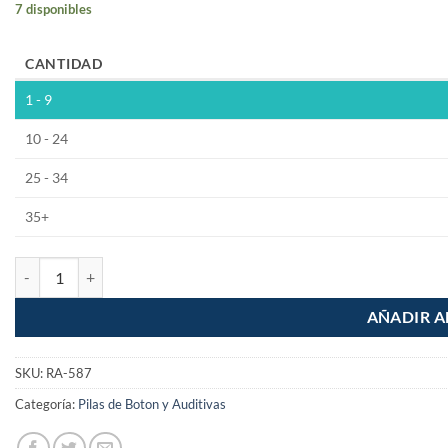
7 disponibles
CANTIDAD
1 - 9
10 - 24
25 - 34
35+
Pila Boton LR621 Alcalina cantidad
AÑADIR A
SKU:
RA-587
Categoría:
Pilas de Boton y Auditivas