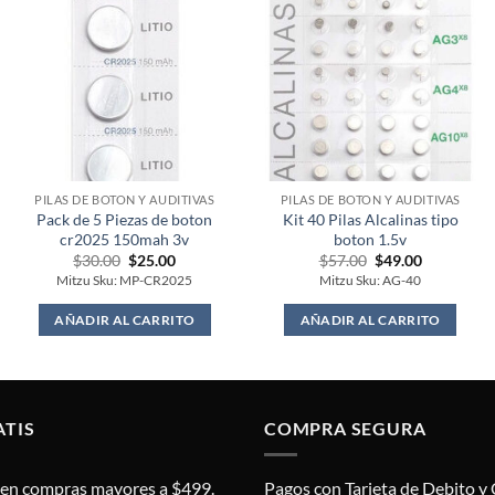
PILAS DE BOTON Y AUDITIVAS
PILAS DE BOTON Y AUDITIVAS
Pack de 5 Piezas de boton
Kit 40 Pilas Alcalinas tipo
cr2025 150mah 3v
boton 1.5v
Original
Current
Original
Current
$
30.00
$
25.00
$
57.00
$
49.00
price
price
price
price
Mitzu Sku: MP-CR2025
Mitzu Sku: AG-40
was:
is:
was:
is:
$30.00.
$25.00.
$57.00.
$49.00.
AÑADIR AL CARRITO
AÑADIR AL CARRITO
ATIS
COMPRA SEGURA
s en compras mayores a $499.
Pagos con Tarjeta de Debito y 