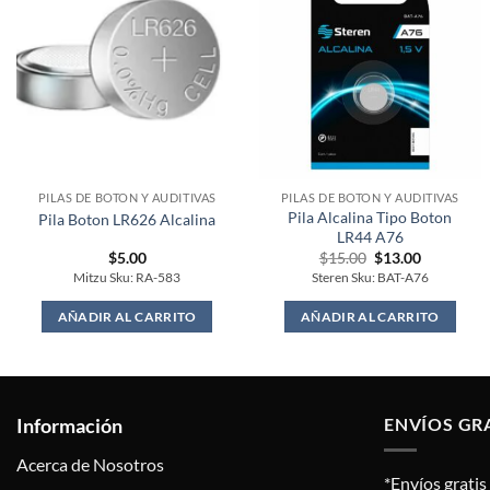
PILAS DE BOTON Y AUDITIVAS
PILAS DE BOTON Y AUDITIVAS
Pila Alcalina Tipo Boton
Pila Boton LR626 Alcalina
LR44 A76
Original
Current
$
5.00
$
15.00
$
13.00
price
price
Mitzu Sku: RA-583
Steren Sku: BAT-A76
was:
is:
$15.00.
$13.00.
AÑADIR AL CARRITO
AÑADIR AL CARRITO
Información
ENVÍOS GR
Acerca de Nosotros
*Envíos grati