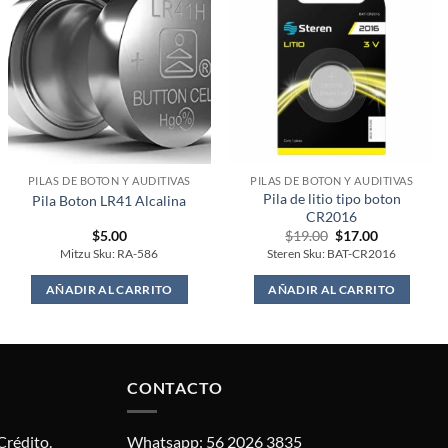
PILAS DE BOTON Y AUDITIVAS
PILAS DE BOTON Y AUDITIVAS
Pila de litio tipo boton
Pila Boton LR41 Alcalina
CR2016
Original
Current
$
5.00
$
19.00
$
17.00
price
price
Mitzu Sku: RA-586
Steren Sku: BAT-CR2016
was:
is:
$19.00.
$17.00.
AÑADIR AL CARRITO
AÑADIR AL CARRITO
CONTACTO
Crédito.
Whatsapp: 56 2026 3835