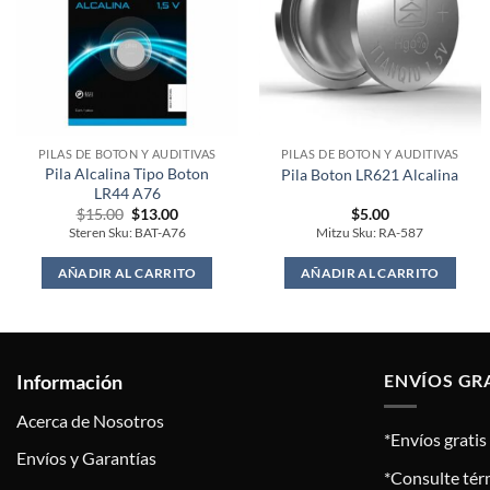
PILAS DE BOTON Y AUDITIVAS
PILAS DE BOTON Y AUDITIVAS
Pila Alcalina Tipo Boton
Pila Boton LR621 Alcalina
LR44 A76
Original
Current
$
15.00
$
13.00
$
5.00
price
price
Steren Sku: BAT-A76
Mitzu Sku: RA-587
was:
is:
$15.00.
$13.00.
AÑADIR AL CARRITO
AÑADIR AL CARRITO
Información
ENVÍOS GR
Acerca de Nosotros
*Envíos grati
Envíos y Garantías
*Consulte tér