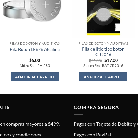
PILAS DE BOTON Y AUDITIVAS
PILAS DE BOTON Y AUDITIVAS
Pila de litio tipo boton
Pila Boton LR626 Alcalina
CR2016
Original
Current
$
5.00
$
19.00
$
17.00
price
price
Mitzu Sku: RA-583
Steren Sku: BAT-CR2016
was:
is:
$19.00.
$17.00.
AÑADIR AL CARRITO
AÑADIR AL CARRITO
ATIS
COMPRA SEGURA
s en compras mayores a $499.
Pagos con Tarjeta de Debito y 
minos y condiciones.
Pagos con PayPal