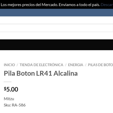
Los mejores precios del Mercado. Enviamos a todo el país.
Descar
INICIO
/
TIENDA DE ELECTRÓNICA
/
ENERGIA
/
PILAS DE BOT
Pila Boton LR41 Alcalina
5.00
$
Mitzu
Sku: RA-586