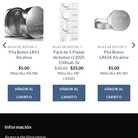
PILAS DE BOTON Y AUDITIVAS
PILAS DE BOTON Y AUDITIVAS
PILAS DE BOTON Y AUDITIVAS
Pila Boton LR41
Pack de 5 Piezas
Pila Boton
Alcalina
de boton cr2025
LR626 Alcalina
150mah 3v
Original
Current
$
5.00
$
30.00
$
25.00
$
5.00
price
price
Mitzu Sku: RA-586
Mitzu Sku: MP-
Mitzu Sku: RA-583
was:
is:
CR2025
$30.00.
$25.00.
AÑADIR AL
AÑADIR AL
AÑADIR AL
CARRITO
CARRITO
CARRITO
Información
Acerca de Nosotros