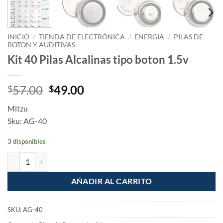
INICIO
/
TIENDA DE ELECTRÓNICA
/
ENERGIA
/
PILAS DE
BOTON Y AUDITIVAS
Kit 40 Pilas Alcalinas tipo boton 1.5v
Original
Current
57.00
49.00
$
$
price
price
Mitzu
was:
is:
Sku: AG-40
$57.00.
$49.00.
3 disponibles
Kit 40 Pilas Alcalinas tipo boton 1.5v cantidad
AÑADIR AL CARRITO
SKU:
AG-40