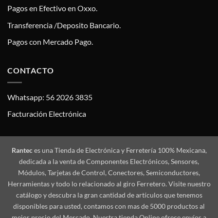
Pagos en Efectivo en Oxxo.
Transferencia /Deposito Bancario.
Pagos con Mercado Pago.
CONTACTO
Whatsapp: 56 2026 3835
Facturación Electrónica
Rantec
es una Tienda de Electrónica y Ferretería 100% Mexicana,
dedicada a la venta de Componentes Electrónicos, Sensores,
Módulos, Tarjetas de Control, Conectores, Semiconductores,
Herramientas y todo lo relacionado al giro Ferretero. Visite nuestro
catálogo y descubra la gran cantidad de artículos que tenemos
disponibles para usted, contamos con mas de 5000 productos al
mejor precio del Mercado. Nuestra tienda Online ofrece envíos a