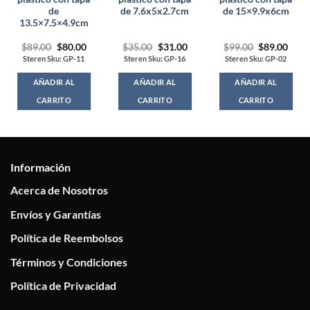
de
de 7.6x5x2.7cm
de 15×9.9x6cm
13.5×7.5×4.9cm
rent
Original
Current
Original
Current
Original
Curr
$
89.00
$
80.00
$
35.00
$
31.00
$
99.00
$
89.00
ce
price
price
price
price
price
price
Steren Sku: GP-11
Steren Sku: GP-16
Steren Sku: GP-02
was:
is:
was:
is:
was:
is:
.00.
$89.00.
$80.00.
$35.00.
$31.00.
$99.00.
$89.
AÑADIR AL
AÑADIR AL
AÑADIR AL
CARRITO
CARRITO
CARRITO
Información
Acerca de Nosotros
Envíos y Garantías
Política de Reembolsos
Términos y Condiciones
Política de Privacidad