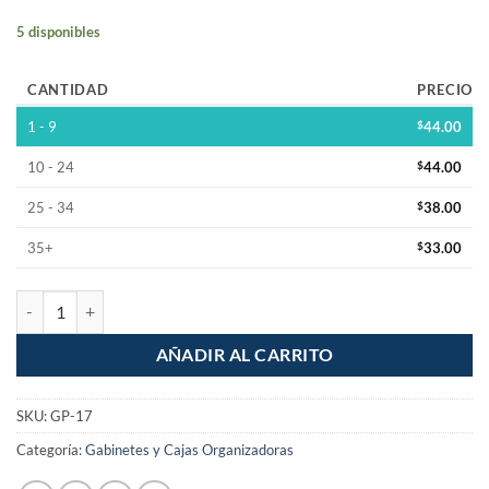
5 disponibles
CANTIDAD
PRECIO
1 - 9
$
44.00
10 - 24
$
44.00
25 - 34
$
38.00
35+
$
33.00
Gabinete caja de plastico con tapa de 10.2x7.7x4.1cm cantidad
AÑADIR AL CARRITO
SKU:
GP-17
Categoría:
Gabinetes y Cajas Organizadoras