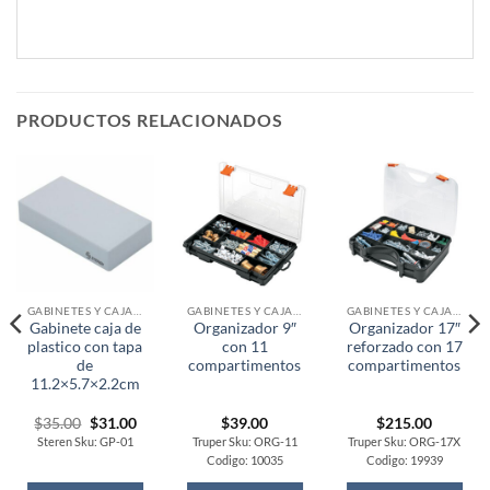
PRODUCTOS RELACIONADOS
GABINETES Y CAJAS ORGANIZADORAS
GABINETES Y CAJAS ORGANIZADORAS
GABINETES Y CAJAS ORGANIZADORAS
Gabinete caja de
Organizador 9″
Organizador 17″
plastico con tapa
con 11
reforzado con 17
de
compartimentos
compartimentos
11.2×5.7×2.2cm
rent
Original
Current
$
35.00
$
31.00
$
39.00
$
215.00
ce
price
price
Steren Sku: GP-01
Truper Sku: ORG-11
Truper Sku: ORG-17X
was:
is:
Codigo: 10035
Codigo: 19939
.00.
$35.00.
$31.00.