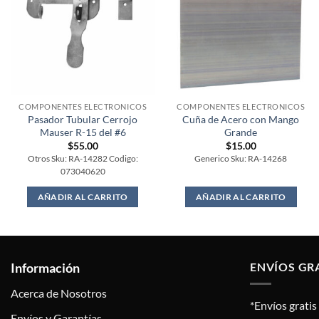
COMPONENTES ELECTRONICOS
COMPONENTES ELECTRONICOS
Pasador Tubular Cerrojo
Cuña de Acero con Mango
Mauser R-15 del #6
Grande
$
55.00
$
15.00
Otros Sku: RA-14282 Codigo:
Generico Sku: RA-14268
073040620
AÑADIR AL CARRITO
AÑADIR AL CARRITO
Información
ENVÍOS GR
Acerca de Nosotros
*Envíos grati
Envíos y Garantías