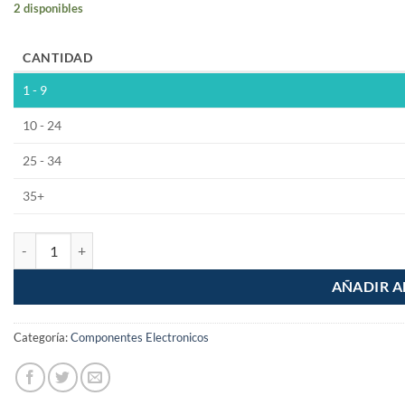
2 disponibles
CANTIDAD
1 - 9
10 - 24
25 - 34
35+
Llave de Paso Valvula de esfera de PVC Hidraulico 1-1/2" cantidad
AÑADIR A
Categoría:
Componentes Electronicos