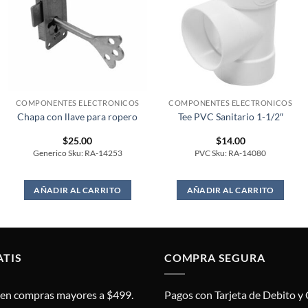
COMPONENTES ELECTRONICOS
COMPONENTES ELECTRONICOS
Chapa con llave para ropero
Tee PVC Sanitario 1-1/2″
$
25.00
$
14.00
Generico Sku: RA-14253
PVC Sku: RA-14080
AÑADIR AL CARRITO
AÑADIR AL CARRITO
ATIS
COMPRA SEGURA
s en compras mayores a $499.
Pagos con Tarjeta de Debito y 