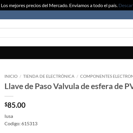
Los mejores precios del Mercado. Enviamos a todo el país.
Descar
INICIO
/
TIENDA DE ELECTRÓNICA
/
COMPONENTES ELECTRO
Llave de Paso Valvula de esfera de P
85.00
$
Iusa
Codigo: 615313