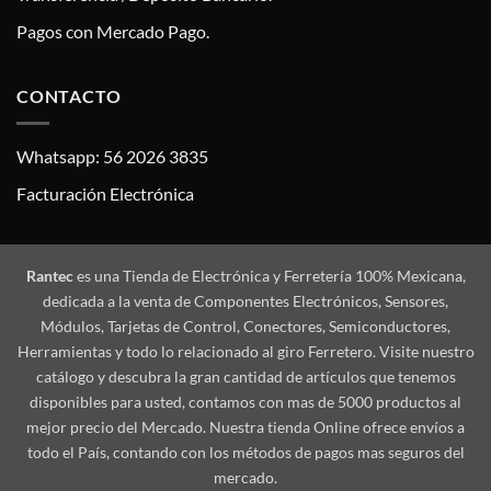
Pagos con Mercado Pago.
CONTACTO
Whatsapp: 56 2026 3835
Facturación Electrónica
Rantec
es una Tienda de Electrónica y Ferretería 100% Mexicana,
dedicada a la venta de Componentes Electrónicos, Sensores,
Módulos, Tarjetas de Control, Conectores, Semiconductores,
Herramientas y todo lo relacionado al giro Ferretero. Visite nuestro
catálogo y descubra la gran cantidad de artículos que tenemos
disponibles para usted, contamos con mas de 5000 productos al
mejor precio del Mercado. Nuestra tienda Online ofrece envíos a
todo el País, contando con los métodos de pagos mas seguros del
mercado.