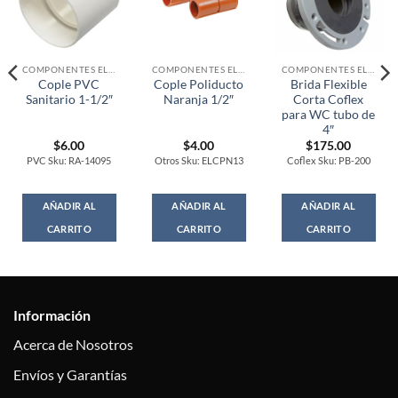
COMPONENTES ELECTRONICOS
COMPONENTES ELECTRONICOS
COMPONENTES ELECTRONICOS
Cople PVC
Cople Poliducto
Brida Flexible
Sanitario 1-1/2″
Naranja 1/2″
Corta Coflex
para WC tubo de
4″
$
6.00
$
4.00
$
175.00
PVC Sku: RA-14095
Otros Sku: ELCPN13
Coflex Sku: PB-200
AÑADIR AL
AÑADIR AL
AÑADIR AL
CARRITO
CARRITO
CARRITO
Información
Acerca de Nosotros
Envíos y Garantías