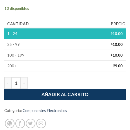
13 disponibles
CANTIDAD
PRECIO
1 - 24
$
10.00
25 - 99
$
10.00
100 - 199
$
10.00
200+
$
9.00
Transistor TIP42C Bipolar de potencia PNP cantidad
AÑADIR AL CARRITO
Categoría:
Componentes Electronicos