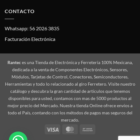
CONTACTO
Whatsapp: 56 2026 3835
Facturación Electrónica
Rantec
es una Tienda de Electrónica y Ferretería 100% Mexicana,
dedicada a la venta de Componentes Electrónicos, Sensores,
Módulos, Tarjetas de Control, Conectores, Semiconductores,
Herramientas y todo lo relacionado al giro Ferretero. Visite nuestro
catálogo y descubra la gran cantidad de artículos que tenemos
disponibles para usted, contamos con mas de 5000 productos al
mejor precio del Mercado. Nuestra tienda Online ofrece envíos a
todo el País, contando con los métodos de pagos mas seguros del
mercado.
Visa
MasterCard
Bank
Transfer