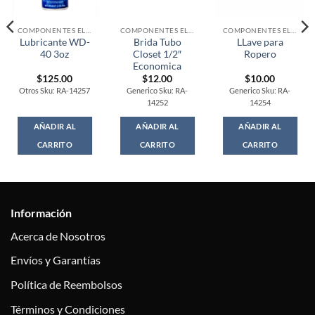
COMPONENTES ELECTRONICOS
COMPONENTES ELECTRONICOS
COMPONENTES ELECTRONICOS
Lubricante WD-
Brida Tubo
LLave para
40 3oz
Closet 1/2″
Ropero
Economica
$
125.00
$
12.00
$
10.00
Otros Sku: RA-14257
Generico Sku: RA-
Generico Sku: RA-
14252
14254
AÑADIR AL
AÑADIR AL
AÑADIR AL
CARRITO
CARRITO
CARRITO
Información
Acerca de Nosotros
Envíos y Garantías
Política de Reembolsos
Términos y Condiciones