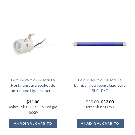
LAMPARAS Y ARBOTANTES
LAMPARAS Y ARBOTANTES
Portalampara socket de
Lampara de reemplazo para
porcelana tipo escuadra
SEG-050
Original
Current
$
11.00
$
59.00
$
53.00
price
price
Volteck Sku: POPO-16 Codigo:
Steren Sku: NO.560
was:
is:
46529
$59.00.
$53.00.
AÑADIR AL CARRITO
AÑADIR AL CARRITO