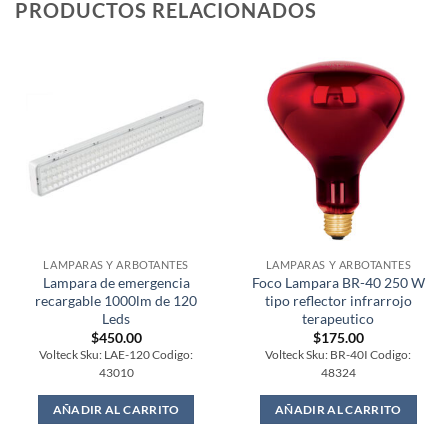
PRODUCTOS RELACIONADOS
LAMPARAS Y ARBOTANTES
LAMPARAS Y ARBOTANTES
Lampara de emergencia
Foco Lampara BR-40 250 W
recargable 1000lm de 120
tipo reflector infrarrojo
Leds
terapeutico
$
450.00
$
175.00
Volteck Sku: LAE-120 Codigo:
Volteck Sku: BR-40I Codigo:
43010
48324
AÑADIR AL CARRITO
AÑADIR AL CARRITO