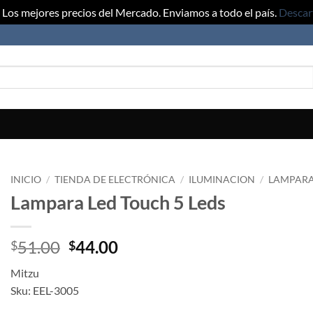
Los mejores precios del Mercado. Enviamos a todo el país.
Descar
INICIO
/
TIENDA DE ELECTRÓNICA
/
ILUMINACION
/
LAMPARA
Lampara Led Touch 5 Leds
Original
Current
51.00
44.00
$
$
price
price
Mitzu
was:
is:
Sku: EEL-3005
$51.00.
$44.00.