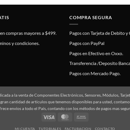
ATIS
COMPRA SEGURA
s en compras mayores a $499.
Pagos con Tarjeta de Debito y 
minos y condiciones.
Pagos con PayPal
Pagos en Efectivo en Oxxo.
Transferencia /Deposito Banca
Pagos con Mercado Pago.
dicada a la venta de Componentes Electrónicos, Sensores, Módulos, Tarje
 la gran cantidad de artículos que tenemos disponibles para usted, conta
frece envíos a todo el País, contando con los métodos de pagos mas segu
Visa
MasterCard
Bank
Transfer
MI CUENTA
TUTORIALES
FACTURACION
CONTACTO