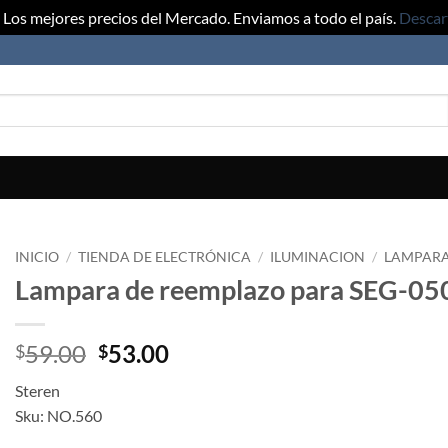
Los mejores precios del Mercado. Enviamos a todo el país.
Descar
INICIO
/
TIENDA DE ELECTRÓNICA
/
ILUMINACION
/
LAMPARA
Lampara de reemplazo para SEG-05
59.00
53.00
$
$
Steren
Sku: NO.560