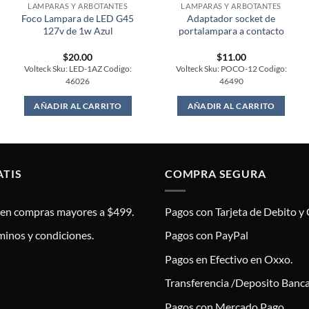
LAMPARAS Y ARBOTANTES
LAMPARAS Y ARBOTANTES
Foco Lampara de LED G45
Adaptador socket de
127v de 1w Azul
portalampara a contacto
$
20.00
$
11.00
Volteck Sku: LED-1AZ Codigo:
Volteck Sku: POCO-12 Codigo:
46026
46490
AÑADIR AL CARRITO
AÑADIR AL CARRITO
ATIS
COMPRA SEGURA
s en compras mayores a $499.
Pagos con Tarjeta de Debito y 
minos y condiciones.
Pagos con PayPal
Pagos en Efectivo en Oxxo.
Transferencia /Deposito Banca
Pagos con Mercado Pago.