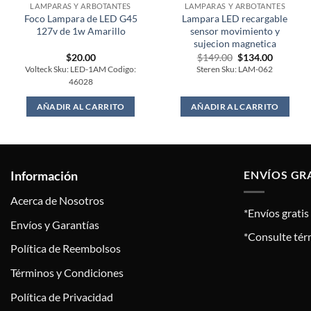
LAMPARAS Y ARBOTANTES
LAMPARAS Y ARBOTANTES
Foco Lampara de LED G45
Lampara LED recargable
127v de 1w Amarillo
sensor movimiento y
sujecion magnetica
Original
Current
$
20.00
$
149.00
$
134.00
price
price
Volteck Sku: LED-1AM Codigo:
Steren Sku: LAM-062
was:
is:
46028
$149.00.
$134.00.
AÑADIR AL CARRITO
AÑADIR AL CARRITO
Información
ENVÍOS GR
Acerca de Nosotros
*Envíos grati
Envíos y Garantías
*Consulte tér
Política de Reembolsos
Términos y Condiciones
Política de Privacidad