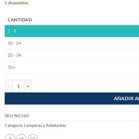
5 disponibles
CANTIDAD
1 - 9
10 - 24
25 - 34
35+
Lampara de reemplazo para SEG-050 cantidad
AÑADIR A
SKU:
NO.560
Categoría:
Lamparas y Arbotantes