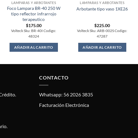
LAMPARAS Y ARBOTANTES
LAMPARAS Y ARBOTANTES
Foco Lampara BR-40 250 W
Arbotante tipo vaso 1XE26
tipo reflector infrarrojo
terapeutico
$
175.00
$
225.00
Volteck Sku: BR-40I Codigo:
Volteck Sku: ARB-002S Codigo:
48324
47287
AÑADIR AL CARRITO
AÑADIR AL CARRITO
CONTACTO
Crédito.
Whatsapp: 56 2026 3835
Facturación Electrónica
rio.