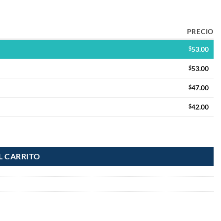
PRECIO
$
53.00
$
53.00
$
47.00
$
42.00
L CARRITO