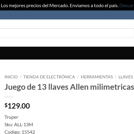
Los mejores precios del Mercado. Enviamos a todo el país.
Descar
INICIO
/
TIENDA DE ELECTRÓNICA
/
HERRAMIENTAS
/
LLAVES
Juego de 13 llaves Allen milimetrica
129.00
$
Truper
Sku: ALL-13M
Codigo: 15542