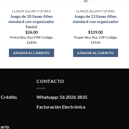
LLAVES ALLEN Y OTRAS
LLAVES ALLEN Y OTRAS
Juego de 10 llaves Allen
Juego de 13 llaves Allen
standard con organizador
standard con organizador
Santul
$
26.00
$
129.00
Pretul Sku: ALL-P8P Codigo:
Truper Sku: ALL-13P Codigo:
21850
15545
AÑADIR AL CARRITO
AÑADIR AL CARRITO
CONTACTO
 Crédito.
Whatsapp: 56 2026 3835
Facturación Electrónica
ario.