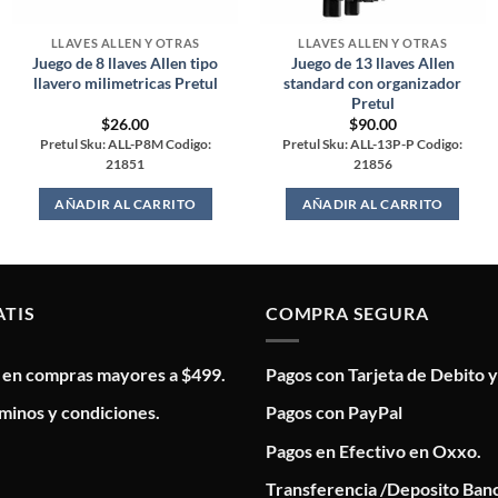
LLAVES ALLEN Y OTRAS
LLAVES ALLEN Y OTRAS
Juego de 8 llaves Allen tipo
Juego de 13 llaves Allen
llavero milimetricas Pretul
standard con organizador
Pretul
$
26.00
$
90.00
Pretul Sku: ALL-P8M Codigo:
Pretul Sku: ALL-13P-P Codigo:
21851
21856
AÑADIR AL CARRITO
AÑADIR AL CARRITO
ATIS
COMPRA SEGURA
s en compras mayores a $499.
Pagos con Tarjeta de Debito y
minos y condiciones.
Pagos con PayPal
Pagos en Efectivo en Oxxo.
Transferencia /Deposito Banc