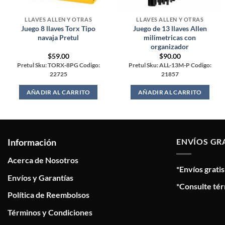
LLAVES ALLEN Y OTRAS
LLAVES ALLEN Y OTRAS
Juego 8 llaves Torx Tipo
Juego de 13 llaves Allen
navaja Pretul
milimetricas con
organizador
$
59.00
$
90.00
Pretul Sku: TORX-8PG Codigo:
Pretul Sku: ALL-13M-P Codigo:
22725
21857
AÑADIR AL CARRITO
AÑADIR AL CARRITO
Información
ENVÍOS GR
Acerca de Nosotros
*Envíos grati
Envíos y Garantías
*Consulte tér
Política de Reembolsos
Términos y Condiciones