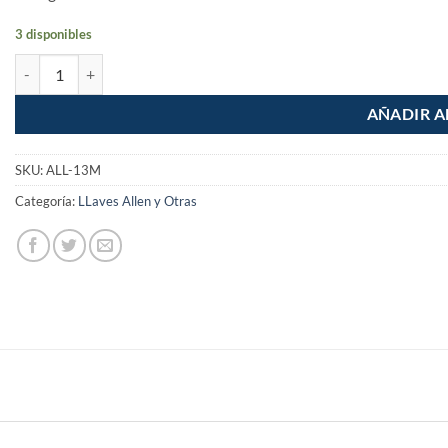
3 disponibles
Juego de 13 llaves Allen milimetricas con organizador cantidad
AÑADIR A
SKU:
ALL-13M
Categoría:
LLaves Allen y Otras