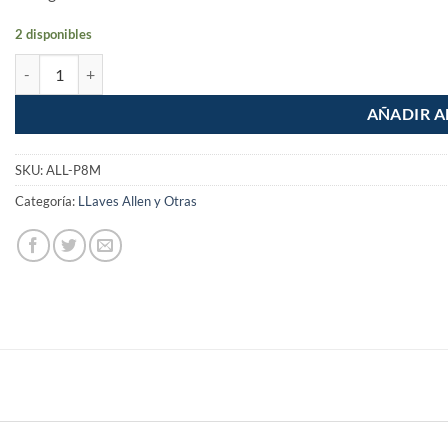
2 disponibles
Juego de 8 llaves Allen tipo llavero milimetricas Pretul cantidad
AÑADIR A
SKU:
ALL-P8M
Categoría:
LLaves Allen y Otras