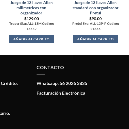
Juego de 13 llaves Allen
Juego de 13 llaves Allen
milimetricas con
standard con organizador
organizador
Pretul
$
129.00
$
90.00
Truper Sku: ALL-13M Codigo:
Pretul Sku: ALL-13P-P Codigo:
15542
21856
AÑADIR AL CARRITO
AÑADIR AL CARRITO
CONTACTO
 Crédito.
Whatsapp: 56 2026 3835
Facturación Electrónica
ario.