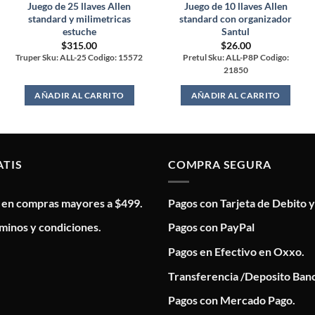
Juego de 25 llaves Allen
Juego de 10 llaves Allen
standard y milimetricas
standard con organizador
estuche
Santul
$
315.00
$
26.00
Truper Sku: ALL-25 Codigo: 15572
Pretul Sku: ALL-P8P Codigo:
21850
AÑADIR AL CARRITO
AÑADIR AL CARRITO
ATIS
COMPRA SEGURA
s en compras mayores a $499.
Pagos con Tarjeta de Debito y
minos y condiciones.
Pagos con PayPal
Pagos en Efectivo en Oxxo.
Transferencia /Deposito Banc
Pagos con Mercado Pago.