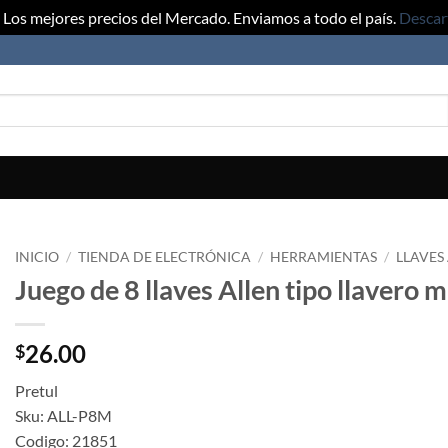
Los mejores precios del Mercado. Enviamos a todo el país.
Descar
INICIO
/
TIENDA DE ELECTRÓNICA
/
HERRAMIENTAS
/
LLAVES
Juego de 8 llaves Allen tipo llavero m
26.00
$
Pretul
Sku: ALL-P8M
Codigo: 21851