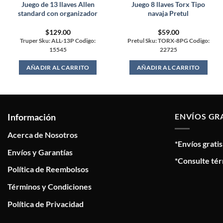
Juego de 13 llaves Allen
Juego 8 llaves Torx Tipo
standard con organizador
navaja Pretul
$
129.00
$
59.00
Truper Sku: ALL-13P Codigo:
Pretul Sku: TORX-8PG Codigo:
15545
22725
AÑADIR AL CARRITO
AÑADIR AL CARRITO
Información
ENVÍOS GR
Acerca de Nosotros
*Envíos grati
Envíos y Garantías
*Consulte tér
Política de Reembolsos
Términos y Condiciones
Política de Privacidad