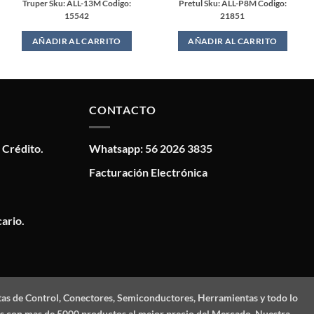
Truper Sku: ALL-13M Codigo:
Pretul Sku: ALL-P8M Codigo:
15542
21851
AÑADIR AL CARRITO
AÑADIR AL CARRITO
CONTACTO
 Crédito.
Whatsapp: 56 2026 3835
Facturación Electrónica
ario.
tas de Control, Conectores, Semiconductores, Herramientas y todo lo
mos con mas de 5000 productos al mejor precio del Mercado. Nuestra