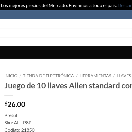
Los mejores precios del Mercado. Enviamos a todo el país.
Descar
INICIO
/
TIENDA DE ELECTRÓNICA
/
HERRAMIENTAS
/
LLAVES
Juego de 10 llaves Allen standard co
26.00
$
Pretul
Sku: ALL-P8P
Codigo: 21850