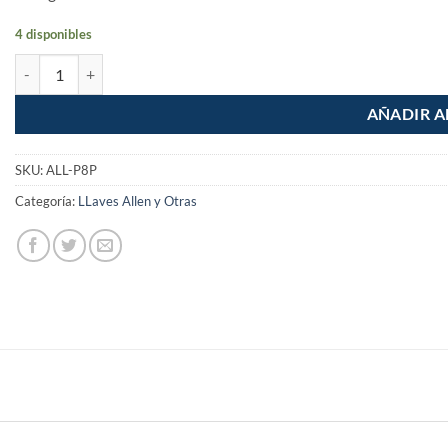
4 disponibles
Juego de 10 llaves Allen standard con organizador Santul cantidad
AÑADIR A
SKU:
ALL-P8P
Categoría:
LLaves Allen y Otras