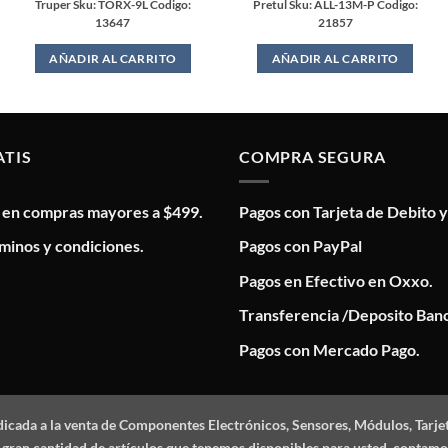
Truper Sku: TORX-9L Codigo:
Pretul Sku: ALL-13M-P Codigo:
13647
21857
AÑADIR AL CARRITO
AÑADIR AL CARRITO
ATIS
COMPRA SEGURA
s en compras mayores a $499.
Pagos con Tarjeta de Debito y
minos y condiciones.
Pagos con PayPal
Pagos en Efectivo en Oxxo.
Transferencia /Deposito Banc
Pagos con Mercado Pago.
dicada a la venta de Componentes Electrónicos, Sensores, Módulos, Tarje
 la gran cantidad de artículos que tenemos disponibles para usted, conta