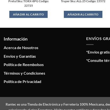
Pretul Sku: TORX-8PG Codigo:
Truper Sku: ALL-25 Codigo: 15572
22725
AÑADIR AL CARRITO
AÑADIR AL CARRITO
Información
ENVÍOS GR
Acerca de Nosotros
*Envíos grati
Envíos y Garantías
*Consulte tér
Política de Reembolsos
Términos y Condiciones
Política de Privacidad
Rantec
es una Tienda de Electrónica y Ferretería 100% Mexicana, de
relacionado al giro Ferretero. Visite nuestro catálogo y descubra