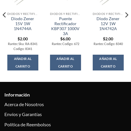
DIODOS Y RECTIFICADORES
DIODOS Y RECTIFICADORES
DIODOS Y RECTIFICADORES
Diodo Zener
Puente
Diodo Zener
15V 1W
Rectificador
12V 1W
1N4744A
KBP307 1000V
1N4742A
3A
$
2.00
$
6.00
$
2.00
Rantec Sku: RA-8341
Rantec Codigo: 672
Rantec Codigo: 8340
Codigo: 8341
AÑADIR AL
AÑADIR AL
AÑADIR AL
CARRITO
CARRITO
CARRITO
Información
Acerca de Nosotros
Envíos y Garantías
Política de Reembolsos