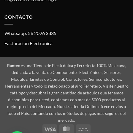
CONTACTO
Whatsapp: 56 2026 3835
Facturación Electrónica
Rantec
es una Tienda de Electrónica y Ferretería 100% Mexicana,
dedicada a la venta de Componentes Electrónicos, Sensores,
Módulos, Tarjetas de Control, Conectores, Semiconductores,
Herramientas y todo lo relacionado al giro Ferretero. Visite nuestro
catálogo y descubra la gran cantidad de artículos que tenemos
disponibles para usted, contamos con mas de 5000 productos al
mejor precio del Mercado. Nuestra tienda Online ofrece envíos a
todo el País, contando con los métodos de pagos mas seguros del
mercado.
Visa
MasterCard
Bank