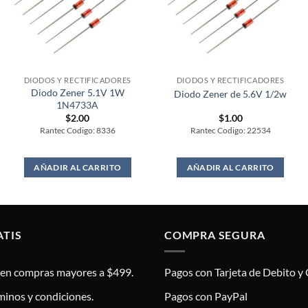
DIODOS Y RECTIFICADORES
DIODOS Y RECTIFICADORES
Diodo Zener 5.1V 1W
Diodo Zener de 5.6V 1/2w
1N4733A
$
2.00
$
1.00
Rantec Codigo: 8336
Rantec Codigo: 22534
AÑADIR AL CARRITO
AÑADIR AL CARRITO
ATIS
COMPRA SEGURA
s en compras mayores a $499.
Pagos con Tarjeta de Debito y 
minos y condiciones.
Pagos con PayPal