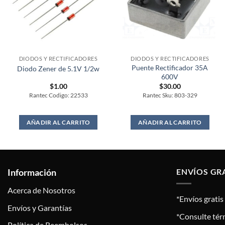
DIODOS Y RECTIFICADORES
DIODOS Y RECTIFICADORES
Puente Rectificador 35A
Diodo Zener de 5.1V 1/2w
600V
$
1.00
$
30.00
Rantec Codigo: 22533
Rantec Sku: 803-329
AÑADIR AL CARRITO
AÑADIR AL CARRITO
Información
ENVÍOS GR
Acerca de Nosotros
*Envíos grati
Envíos y Garantías
*Consulte tér
Política de Reembolsos