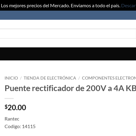
Los mejores precios del Mercado. Enviamos a todo el país.
Descar
INICIO
/
TIENDA DE ELECTRÓNICA
/
COMPONENTES ELECTRO
Puente rectificador de 200V a 4A K
20.00
$
Rantec
Codigo: 14115