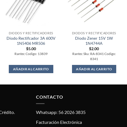
DIODOS Y RECTIFICADORES
DIODOS Y RECTIFICADORES
Diodo Rectifcador 3A 600V
Diodo Zener 15V 1W
1N5406 MR506
1N4744A
$
5.00
$
2.00
Rantec Codigo: 13839
Rantec Sku: RA-8341 Codigo:
8341
AÑADIR AL CARRITO
AÑADIR AL CARRITO
CONTACTO
Crédito.
Whatsapp: 56 2026 3835
Facturación Electrónica