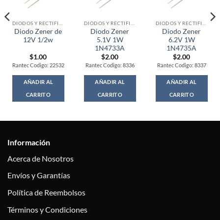
DIODOS Y RECTIFICADORES
DIODOS Y RECTIFICADORES
DIODOS Y RECTIFICADORES
Diodo Zener de
Diodo Zener
Diodo Zener
12V 1/2w
5.1V 1W
6.2V 1W
1N4733A
1N4735A
$
1.00
$
2.00
$
2.00
Rantec Codigo: 22532
Rantec Codigo: 8336
Rantec Codigo: 8337
AÑADIR AL
AÑADIR AL
AÑADIR AL
CARRITO
CARRITO
CARRITO
Información
Acerca de Nosotros
Envíos y Garantías
Política de Reembolsos
Términos y Condiciones