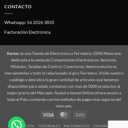
CONTACTO
Whatsapp: 56 2026 3835
Facturación Electrónica
Rantec
es una Tienda de Electrónica y Ferretería 100% Mexicana,
dedicada a la venta de Componentes Electrónicos, Sensores,
Módulos, Tarjetas de Control, Conectores, Semiconductores,
Herramientas y todo lo relacionado al giro Ferretero. Visite nuestro
catálogo y descubra la gran cantidad de artículos que tenemos
disponibles para usted, contamos con mas de 5000 productos al
mejor precio del Mercado. Nuestra tienda Online ofrece envíos a
todo el País, contando con los métodos de pagos mas seguros del
mercado.
Visa
MasterCard
Bank
Transfer
MI CUENTA
TUTORIALES
FACTURACION
CONTACTO