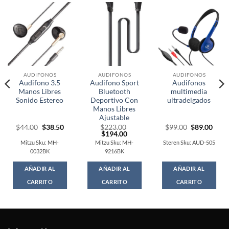
AUDIFONOS
AUDIFONOS
AUDIFONOS
Audifono 3.5
Audifono Sport
Audifonos
Manos Libres
Bluetooth
multimedia
Sonido Estereo
Deportivo Con
ultradelgados
Manos Libres
Ajustable
Original
Current
Original
Curr
$
44.00
$
38.50
$
223.00
$
99.00
$
89.00
price
price
Original
Current
price
price
$
194.00
was:
is:
price
price
was:
is:
Mitzu Sku: MH-
Mitzu Sku: MH-
Steren Sku: AUD-505
$44.00.
$38.50.
was:
is:
$99.00.
$89.
0032BK
9216BK
$223.00.
$194.00.
AÑADIR AL
AÑADIR AL
AÑADIR AL
CARRITO
CARRITO
CARRITO