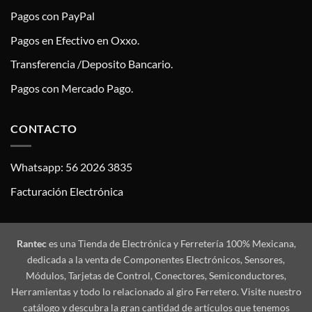
Pagos con PayPal
Pagos en Efectivo en Oxxo.
Transferencia /Deposito Bancario.
Pagos con Mercado Pago.
CONTACTO
Whatsapp: 56 2026 3835
Facturación Electrónica
Rantec
es una Tienda de Electrónica y Ferretería 100% Mexicana,
dedicada a la venta de Componentes Electrónicos, Sensores,
Módulos, Tarjetas de Control, Conectores, Semiconductores,
Herramientas y todo lo relacionado al giro Ferretero. Visite nuestro
catálogo y descubra la gran cantidad de artículos que tenemos