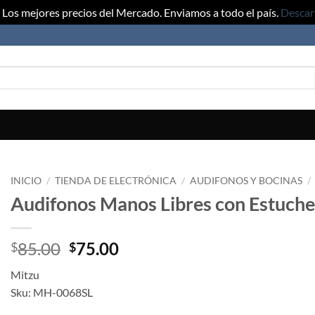
Los mejores precios del Mercado. Enviamos a todo el país.
Descar
INICIO
/
TIENDA DE ELECTRÓNICA
/
AUDIFONOS Y BOCINAS
/
Audifonos Manos Libres con Estuche
Original
Current
85.00
75.00
$
$
price
price
Mitzu
was:
is:
Sku: MH-0068SL
$85.00.
$75.00.