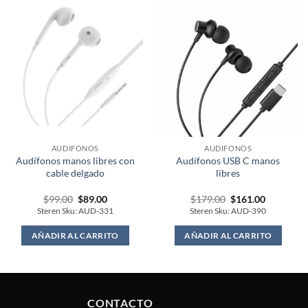
AUDIFONOS
AUDIFONOS
Audífonos manos libres con
Audífonos USB C manos
cable delgado
libres
Original
Current
Original
Current
$
99.00
$
89.00
$
179.00
$
161.00
price
price
price
price
Steren Sku: AUD-331
Steren Sku: AUD-390
was:
is:
was:
is:
$99.00.
$89.00.
$179.00.
$161.00.
AÑADIR AL CARRITO
AÑADIR AL CARRITO
CONTACTO