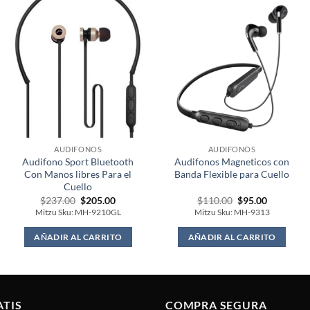
AUDIFONOS
AUDIFONOS
Audifono Sport Bluetooth
Audifonos Magneticos con
Con Manos libres Para el
Banda Flexible para Cuello
Cuello
Original
Current
Original
Current
$
237.00
$
205.00
$
110.00
$
95.00
price
price
price
price
Mitzu Sku: MH-9210GL
Mitzu Sku: MH-9313
was:
is:
was:
is:
$237.00.
$205.00.
$110.00.
$95.00.
AÑADIR AL CARRITO
AÑADIR AL CARRITO
ATIS
COMPRA SEGURA