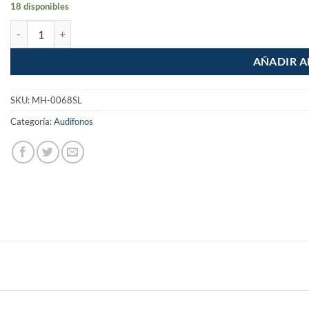
18 disponibles
Audifonos Manos Libres con Estuche Plateados cantidad
AÑADIR A
SKU:
MH-0068SL
Categoría:
Audifonos