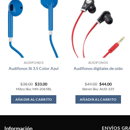
AUDIFONOS
AUDIFONOS
Audifonos St 3.5 Color Azul
Audifonos digitales de oido
Original
Current
Original
Current
$
38.00
$
33.00
$
49.00
$
44.00
price
price
price
price
Mitzu Sku: MH-2065BL
Steren Sku: AUD-335
was:
is:
was:
is:
$38.00.
$33.00.
$49.00.
$44.00.
AÑADIR AL CARRITO
AÑADIR AL CARRITO
Información
ENVÍOS GR