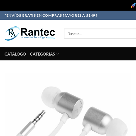
Skip
*ENVÍOS GRATIS EN COMPRAS MAYORES A $1499
to
content
Buscar
por:
CATALOGO
CATEGORIAS