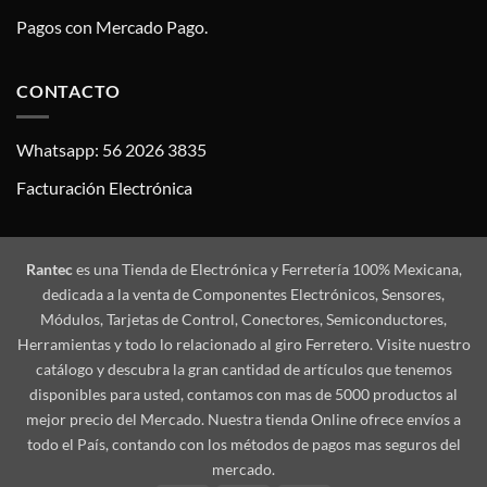
Pagos con Mercado Pago.
CONTACTO
Whatsapp: 56 2026 3835
Facturación Electrónica
Rantec
es una Tienda de Electrónica y Ferretería 100% Mexicana,
dedicada a la venta de Componentes Electrónicos, Sensores,
Módulos, Tarjetas de Control, Conectores, Semiconductores,
Herramientas y todo lo relacionado al giro Ferretero. Visite nuestro
catálogo y descubra la gran cantidad de artículos que tenemos
disponibles para usted, contamos con mas de 5000 productos al
mejor precio del Mercado. Nuestra tienda Online ofrece envíos a
todo el País, contando con los métodos de pagos mas seguros del
mercado.