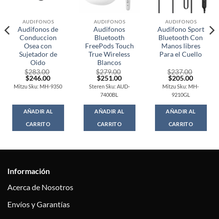
AUDIFONOS
AUDIFONOS
AUDIFONOS
Audifonos de
Audifonos
Audifono Sport
Conduccion
Bluetooth
Bluetooth Con
Osea con
FreePods Touch
Manos libres
Sujetador de
True Wireless
Para el Cuello
Oido
Blancos
$
283.00
$
279.00
$
237.00
t
Original
Current
Original
Current
Original
Current
$
246.00
$
251.00
$
205.00
price
price
price
price
price
price
Mitzu Sku: MH-9350
Steren Sku: AUD-
Mitzu Sku: MH-
was:
is:
was:
is:
was:
is:
7400BL
9210GL
0.
$283.00.
$246.00.
$279.00.
$251.00.
$237.00.
$205.00
AÑADIR AL
AÑADIR AL
AÑADIR AL
CARRITO
CARRITO
CARRITO
Información
Acerca de Nosotros
Envíos y Garantías