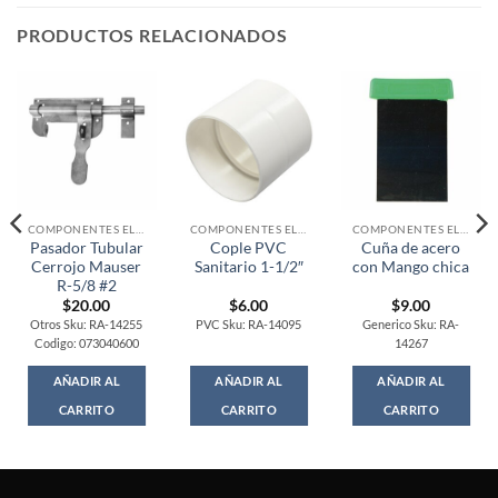
PRODUCTOS RELACIONADOS
COMPONENTES ELECTRONICOS
COMPONENTES ELECTRONICOS
COMPONENTES ELECTRONICOS
Pasador Tubular
Cople PVC
Cuña de acero
Cerrojo Mauser
Sanitario 1-1/2″
con Mango chica
R-5/8 #2
$
20.00
$
6.00
$
9.00
Otros Sku: RA-14255
PVC Sku: RA-14095
Generico Sku: RA-
Codigo: 073040600
14267
AÑADIR AL
AÑADIR AL
AÑADIR AL
CARRITO
CARRITO
CARRITO