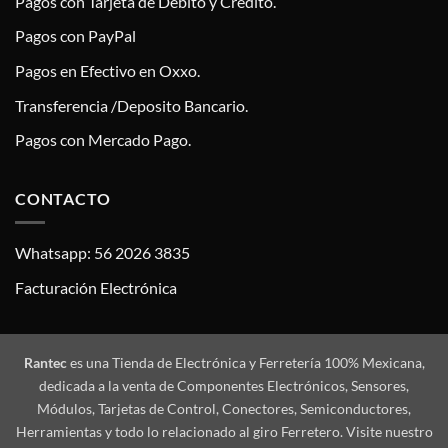
Pagos con Tarjeta de Debito y Crédito.
Pagos con PayPal
Pagos en Efectivo en Oxxo.
Transferencia /Deposito Bancario.
Pagos con Mercado Pago.
CONTACTO
Whatsapp: 56 2026 3835
Facturación Electrónica
Rantec
es una Tienda de Electrónica y Ferretería 100% Mexicana,
dedicada a la venta de Componentes Electrónicos, Sensores,
Módulos, Tarjetas de Control, Conectores, Semiconductores,
Herramientas y todo lo relacionado al giro Ferretero. Visite nuestro