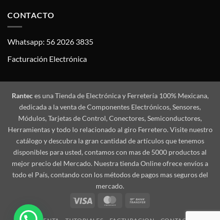
CONTACTO
Whatsapp: 56 2026 3835
Facturación Electrónica
Rantec
es una Tienda de Electrónica y Ferretería 100% Mexicana,
dedicada a la venta de Componentes Electrónicos, Sensores,
Módulos, Tarjetas de Control, Conectores, Semiconductores,
Herramientas y todo lo relacionado al giro Ferretero. Visite nuestro
catálogo y descubra la gran cantidad de artículos que tenemos
disponibles para usted, contamos con mas de 5000 productos al
mejor precio del Mercado. Nuestra tienda Online ofrece envíos a
todo el País, contando con los métodos de pagos mas seguros del
mercado.
Visa
MasterCard
Bank
Transfer