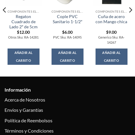
COMPONENTES ELECTRONICOS
COMPONENTES ELECTRONICOS
COMPONENTES ELECTRONICOS
Regaton
Cople PVC
Cuña de acero
Cuadrado de
Sanitario 1-1/2″
con Mango chica
Lado 2″ de 5cm
$
12.00
$
6.00
$
9.00
Otros Sku: RA-14281
PVC Sku: RA-14095
Generico Sku: RA-
14267
AÑADIR AL
AÑADIR AL
AÑADIR AL
CARRITO
CARRITO
CARRITO
Información
Acerca de Nosotros
Envíos y Garantías
Política de Reembolsos
Términos y Condiciones