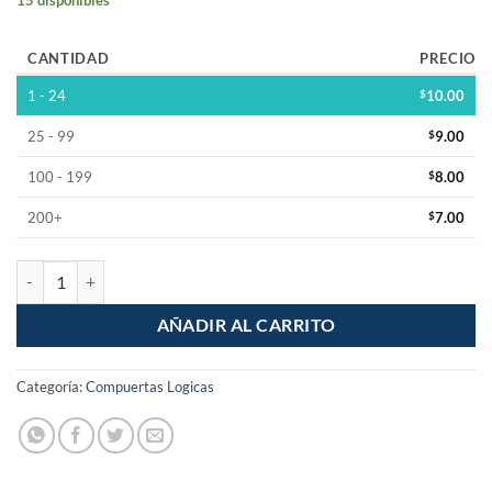
CANTIDAD
PRECIO
1 - 24
$
10.00
25 - 99
$
9.00
100 - 199
$
8.00
200+
$
7.00
74LS153 Multiplexor SN74LS153N cantidad
AÑADIR AL CARRITO
Categoría:
Compuertas Logicas