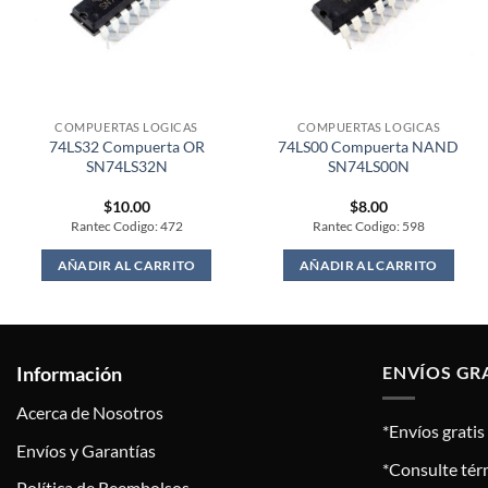
COMPUERTAS LOGICAS
COMPUERTAS LOGICAS
74LS32 Compuerta OR
74LS00 Compuerta NAND
SN74LS32N
SN74LS00N
$
10.00
$
8.00
Rantec Codigo: 472
Rantec Codigo: 598
AÑADIR AL CARRITO
AÑADIR AL CARRITO
Información
ENVÍOS GR
Acerca de Nosotros
*Envíos grati
Envíos y Garantías
*Consulte tér
Política de Reembolsos