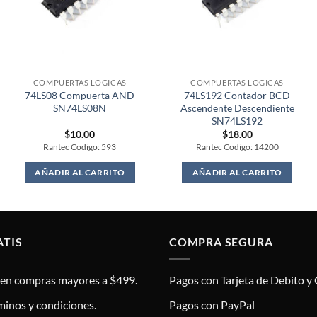
COMPUERTAS LOGICAS
COMPUERTAS LOGICAS
74LS08 Compuerta AND
74LS192 Contador BCD
SN74LS08N
Ascendente Descendiente
SN74LS192
$
10.00
$
18.00
Rantec Codigo: 593
Rantec Codigo: 14200
AÑADIR AL CARRITO
AÑADIR AL CARRITO
ATIS
COMPRA SEGURA
s en compras mayores a $499.
Pagos con Tarjeta de Debito y 
minos y condiciones.
Pagos con PayPal