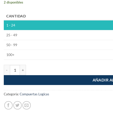
2 disponibles
CANTIDAD
1 - 24
25 - 49
50 - 99
100+
74LS20 Compuerta NAND 4 Entradas Dual cantidad
AÑADIR A
Categoría:
Compuertas Logicas