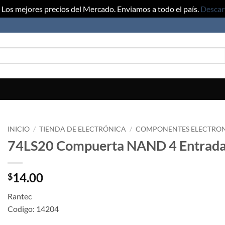
Los mejores precios del Mercado. Enviamos a todo el país.
Descar
INICIO
/
TIENDA DE ELECTRÓNICA
/
COMPONENTES ELECTRO
74LS20 Compuerta NAND 4 Entrada
14.00
$
Rantec
Codigo: 14204