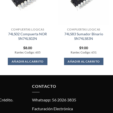
COMPUERTAS LOGICAS
COMPUERTAS LOGICAS
74LS02 Compuerta NOR
74LS83 Sumador Binario
SN74LS02N
SN74LS83N
$
8.00
$
9.00
Rantec Codigo: 605
Rantec Codigo: 651
AÑADIR AL CARRITO
AÑADIR AL CARRITO
CONTACTO
Crédito.
Whatsapp: 56 2026 3835
Facturación Electrónica