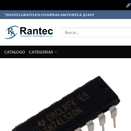
Skip
*ENVÍOS GRATIS EN COMPRAS MAYORES A $1499
to
content
Buscar
por:
CATALOGO
CATEGORIAS