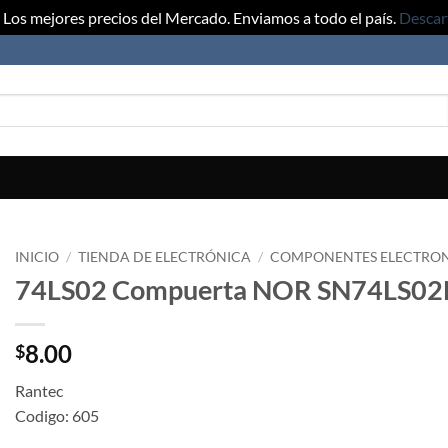
Los mejores precios del Mercado. Enviamos a todo el país.
Descar
INICIO
/
TIENDA DE ELECTRÓNICA
/
COMPONENTES ELECTRO
74LS02 Compuerta NOR SN74LS0
8.00
$
Rantec
Codigo: 605