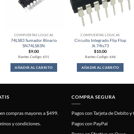
COMPUERTAS LOGICAS
COMPUERTAS LOGICAS
74LS83 Sumador Binario
Circuito Integrado Flip Flop
SN74LS83N
Jk 74ls73
$
9.00
$
10.00
Rantec Codigo: 651
Rantec Codigo: 646
AÑADIR AL CARRITO
AÑADIR AL CARRITO
ATIS
COMPRA SEGURA
s en compras mayores a $499.
Pagos con Tarjeta de Debito y 
minos y condiciones.
Pagos con PayPal
Pagos en Efectivo en Oxxo.