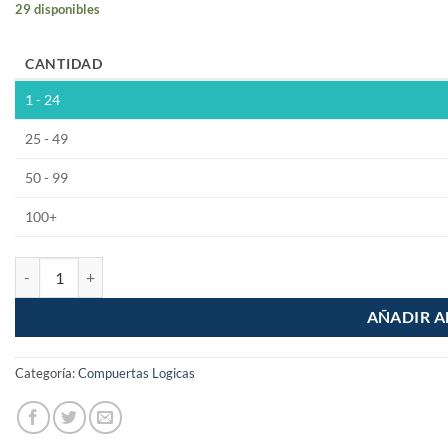
29 disponibles
CANTIDAD
1 - 24
25 - 49
50 - 99
100+
74LS02 Compuerta NOR SN74LS02N cantidad
AÑADIR A
Categoría:
Compuertas Logicas