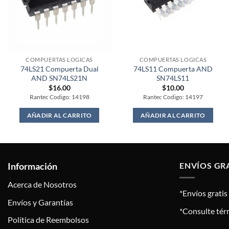
COMPUERTAS LOGICAS
COMPUERTAS LOGICAS
74LS21 Compuerta Dual
74LS11 Compuerta AND
AND SN74LS21N
SN74LS11
$
16.00
$
10.00
Rantec Codigo: 14198
Rantec Codigo: 14197
AÑADIR AL CARRITO
AÑADIR AL CARRITO
Información
ENVÍOS GR
Acerca de Nosotros
*Envíos grati
Envíos y Garantías
*Consulte tér
Política de Reembolsos