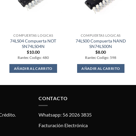
COMPUERTAS LOGICAS
COMPUERTAS LOGICAS
74LS04 Compuerta NOT
74LS00 Compuerta NAND
SN74LS04N
SN74LS00N
$
10.00
$
8.00
Rantec Codigo: 480
Rantec Codigo: 598
AÑADIR AL CARRITO
AÑADIR AL CARRITO
CONTACTO
Crédito.
Whatsapp: 56 2026 3835
Facturación Electrónica