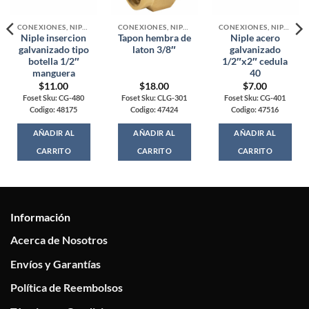
CONEXIONES, NIPLES Y VALVULAS PARA GAS
CONEXIONES, NIPLES Y VALVULAS PARA GAS
CONEXIONES, NIPLES Y VALVULAS PARA GAS
Niple insercion
Tapon hembra de
Niple acero
galvanizado tipo
laton 3/8″
galvanizado
botella 1/2″
1/2″x2″ cedula
manguera
40
$
11.00
$
18.00
$
7.00
Foset Sku: CG-480
Foset Sku: CLG-301
Foset Sku: CG-401
Codigo: 48175
Codigo: 47424
Codigo: 47516
AÑADIR AL
AÑADIR AL
AÑADIR AL
CARRITO
CARRITO
CARRITO
Información
Acerca de Nosotros
Envíos y Garantías
Política de Reembolsos