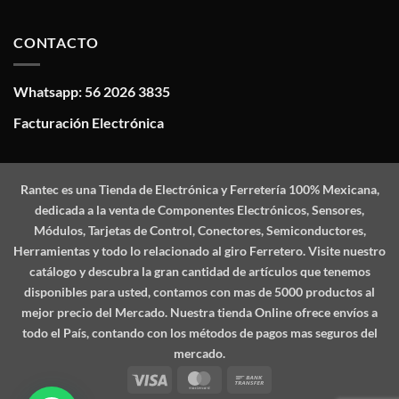
CONTACTO
Whatsapp: 56 2026 3835
Facturación Electrónica
Rantec
es una Tienda de Electrónica y Ferretería 100% Mexicana,
dedicada a la venta de Componentes Electrónicos, Sensores,
Módulos, Tarjetas de Control, Conectores, Semiconductores,
Herramientas y todo lo relacionado al giro Ferretero. Visite nuestro
catálogo y descubra la gran cantidad de artículos que tenemos
disponibles para usted, contamos con mas de 5000 productos al
mejor precio del Mercado. Nuestra tienda Online ofrece envíos a
todo el País, contando con los métodos de pagos mas seguros del
mercado.
Visa
MasterCard
Bank
Transfer