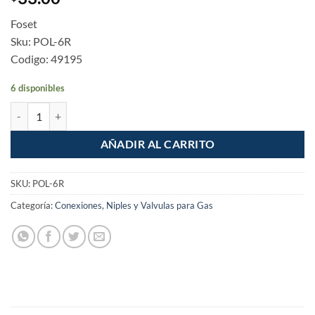
Foset
Sku: POL-6R
Codigo: 49195
6 disponibles
Punta pol 1/4" x 6 cm de rosca cantidad
AÑADIR AL CARRITO
SKU:
POL-6R
Categoría:
Conexiones, Niples y Valvulas para Gas