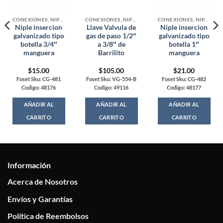
CONEXIONES, NIPLES Y VALVULAS PARA GAS
CONEXIONES, NIPLES Y VALVULAS PARA GAS
CONEXIONES, NIPLES Y VALVULAS PARA GAS
Niple insercion
Llave Valvula de
Niple insercion
galvanizado tipo
gas de paso 1/2″
galvanizado tipo
botella 3/4″
a 3/8″ de
botella 1″
manguera
Barrilito
manguera
$
15.00
$
105.00
$
21.00
Foset Sku: CG-481
Foset Sku: VG-554-B
Foset Sku: CG-482
Codigo: 48176
Codigo: 49116
Codigo: 48177
AÑADIR AL
AÑADIR AL
AÑADIR AL
CARRITO
CARRITO
CARRITO
Información
Acerca de Nosotros
Envíos y Garantías
Política de Reembolsos