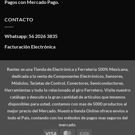
Pagos con Mercado Pago.
CONTACTO
Whatsapp: 56 2026 3835
Facturación Electrónica
Rantec
es una Tienda de Electrónica y Ferretería 100% Mexicana,
dedicada a la venta de Componentes Electrónicos, Sensores,
Módulos, Tarjetas de Control, Conectores, Semiconductores,
Herramientas y todo lo relacionado al giro Ferretero. Visite nuestro
catálogo y descubra la gran cantidad de artículos que tenemos
disponibles para usted, contamos con mas de 5000 productos al
mejor precio del Mercado. Nuestra tienda Online ofrece envíos a
todo el País, contando con los métodos de pagos mas seguros del
mercado.
Visa
MasterCard
Bank