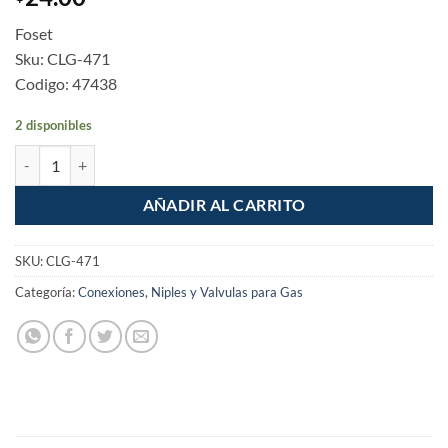
Foset
Sku: CLG-471
Codigo: 47438
2 disponibles
Niple union de laton 3/8" x 3/8" gas flare cantidad
AÑADIR AL CARRITO
SKU:
CLG-471
Categoría:
Conexiones, Niples y Valvulas para Gas