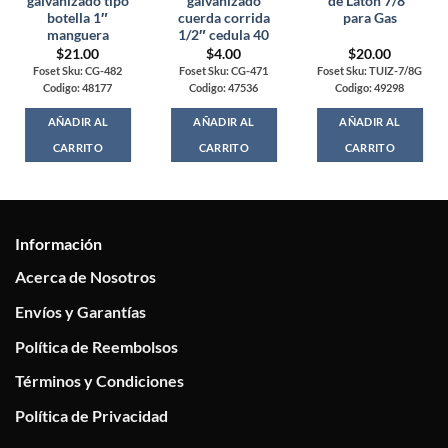
galvanizado tipo
galvanizado
de Laton 7/8″
botella 1″
cuerda corrida
para Gas
manguera
1/2″ cedula 40
$
21.00
$
4.00
$
20.00
Foset Sku: CG-482
Foset Sku: CG-471
Foset Sku: TUIZ-7/8G
Codigo: 48177
Codigo: 47536
Codigo: 49298
AÑADIR AL
AÑADIR AL
AÑADIR AL
CARRITO
CARRITO
CARRITO
Información
Acerca de Nosotros
Envíos y Garantías
Política de Reembolsos
Términos y Condiciones
Política de Privacidad