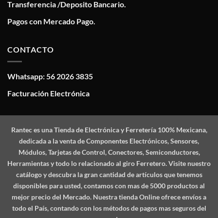
Transferencia /Deposito Bancario.
Pagos con Mercado Pago.
CONTACTO
Whatsapp: 56 2026 3835
Facturación Electrónica
Rantec
es una Tienda de Electrónica y Ferretería 100% Mexicana,
dedicada a la venta de Componentes Electrónicos, Sensores,
Módulos, Tarjetas de Control, Conectores, Semiconductores,
Herramientas y todo lo relacionado al giro Ferretero. Visite nuestro
catálogo y descubra la gran cantidad de artículos que tenemos
disponibles para usted, contamos con mas de 5000 productos al
mejor precio del Mercado. Nuestra tienda Online ofrece envíos a
todo el País, contando con los métodos de pagos mas seguros del