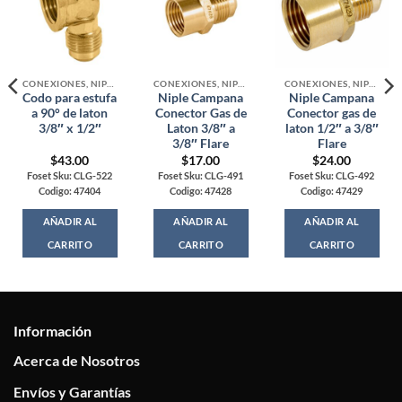
CONEXIONES, NIPLES Y VALVULAS PARA GAS
CONEXIONES, NIPLES Y VALVULAS PARA GAS
CONEXIONES, NIPLES Y VALVULAS PARA GAS
Codo para estufa
Niple Campana
Niple Campana
a 90° de laton
Conector Gas de
Conector gas de
3/8″ x 1/2″
Laton 3/8″ a
laton 1/2″ a 3/8″
3/8″ Flare
Flare
$
43.00
$
17.00
$
24.00
Foset Sku: CLG-522
Foset Sku: CLG-491
Foset Sku: CLG-492
Codigo: 47404
Codigo: 47428
Codigo: 47429
AÑADIR AL
AÑADIR AL
AÑADIR AL
CARRITO
CARRITO
CARRITO
Información
Acerca de Nosotros
Envíos y Garantías