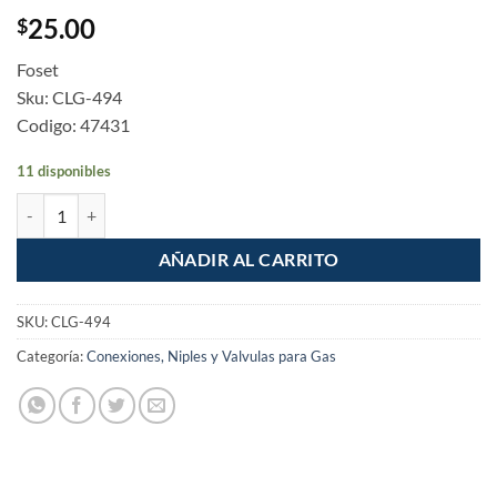
25.00
$
Foset
Sku: CLG-494
Codigo: 47431
11 disponibles
Niple campana Conector Gas de laton 3/8" a 1/2" flare cantidad
AÑADIR AL CARRITO
SKU:
CLG-494
Categoría:
Conexiones, Niples y Valvulas para Gas