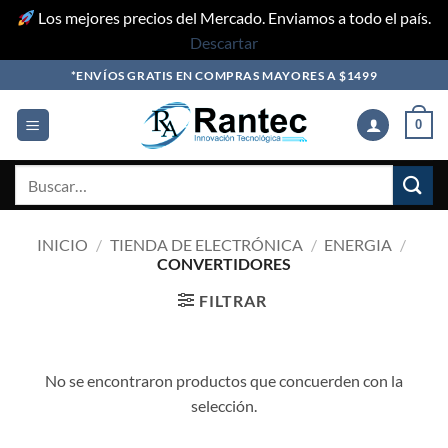
Los mejores precios del Mercado. Enviamos a todo el país.
Descartar
Skip
*ENVÍOS GRATIS EN COMPRAS MAYORES A $1499
to
content
0
Buscar
por:
INICIO
/
TIENDA DE ELECTRÓNICA
/
ENERGIA
/
CONVERTIDORES
FILTRAR
No se encontraron productos que concuerden con la
selección.