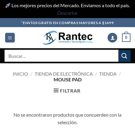
Los mejores precios del Mercado. Enviamos a todo el país.
Descartar
Skip
*ENVÍOS GRATIS EN COMPRAS MAYORES A $1499
to
content
0
Buscar
por:
INICIO
/
TIENDA DE ELECTRÓNICA
/
TIENDA
/
MOUSE PAD
FILTRAR
No se encontraron productos que concuerden con la
selección.