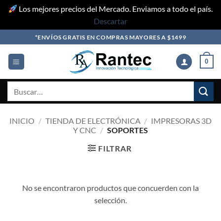
Los mejores precios del Mercado. Enviamos a todo el país.
Descartar
Skip
*ENVÍOS GRATIS EN COMPRAS MAYORES A $1499
to
content
0
Buscar
por:
INICIO
/
TIENDA DE ELECTRÓNICA
/
IMPRESORAS 3D
Y CNC
/
SOPORTES
FILTRAR
No se encontraron productos que concuerden con la
selección.